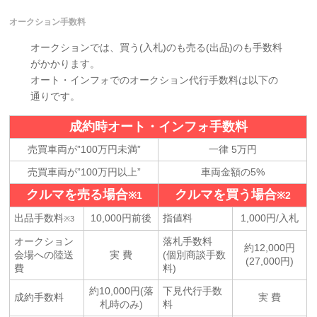
オークション手数料
オークションでは、買う(入札)のも売る(出品)のも手数料
がかかります。
オート・インフォでのオークション代行手数料は以下の
通りです。
成約時オート・インフォ手数料
売買車両が”100万円未満”
一律 5万円
売買車両が”100万円以上”
車両金額の5%
クルマを売る場合
クルマを買う場合
※1
※2
出品手数料
10,000円前後
指値料
1,000円/入札
※3
オークション
落札手数料
約12,000円
会場への陸送
実 費
(個別商談手数
(27,000円)
費
料)
約10,000円(落
下見代行手数
成約手数料
実 費
札時のみ)
料