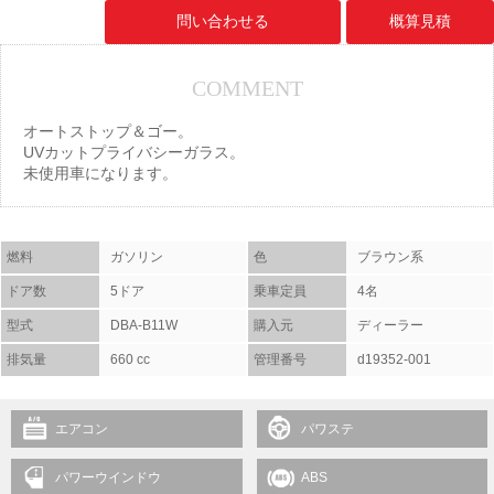
問い合わせる
概算見積
COMMENT
オートストップ＆ゴー。
UVカットプライバシーガラス。
未使用車になります。
燃料
ガソリン
色
ブラウン系
ドア数
5ドア
乗車定員
4名
型式
DBA-B11W
購入元
ディーラー
排気量
660 cc
管理番号
d19352-001
エアコン
パワステ
パワーウインドウ
ABS