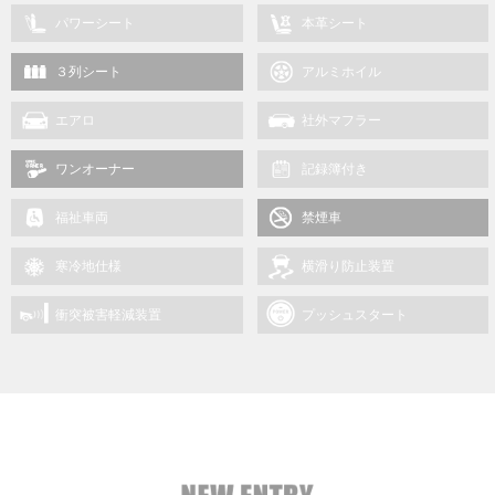
パワーシート
本革シート
３列シート
アルミホイル
エアロ
社外マフラー
ワンオーナー
記録簿付き
福祉車両
禁煙車
寒冷地仕様
横滑り防止装置
衝突被害軽減装置
プッシュスタート