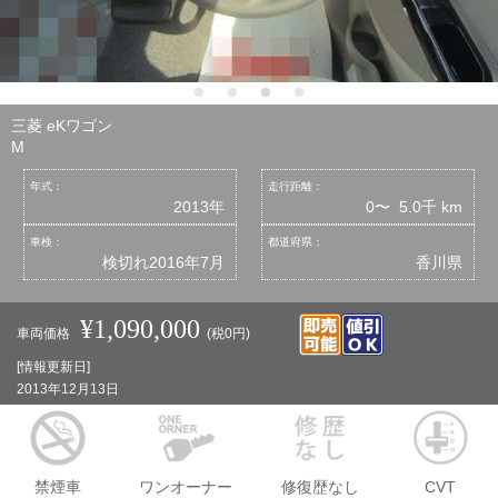
三菱 eKワゴン
M
年式：
走行距離：
2013年
0〜 5.0千 km
車検：
都道府県：
検切れ2016年7月
香川県
¥1,090,000
車両価格
(税0円)
[情報更新日]
2013年12月13日
禁煙車
ワンオーナー
修復歴なし
CVT