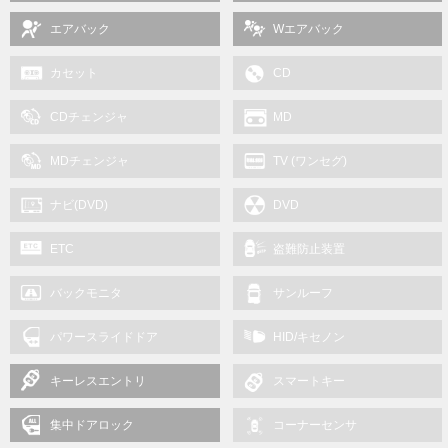
エアバック
Wエアバック
カセット
CD
CDチェンジャ
MD
MDチェンジャ
TV (ワンセグ)
ナビ(DVD)
DVD
ETC
盗難防止装置
バックモニタ
サンルーフ
パワースライドドア
HID/キセノン
キーレスエントリ
スマートキー
集中ドアロック
コーナーセンサ