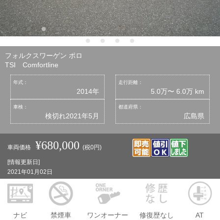
フォルクスワーゲン ポロ
TSI Comfortline
年式：
走行距離：
2014年
5.0万〜 6.0万 km
車検：
都道府県：
検切れ2021年5月
広島県
¥680,000
車両価格
(税0円)
[情報更新日]
2021年01月02日
ナビ
禁煙車
ワンオーナー
修復歴なし
AT