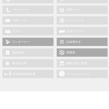
パワーシート
本革シート
３列シート
アルミホイル
エアロ
社外マフラー
ワンオーナー
記録簿付き
福祉車両
禁煙車
寒冷地仕様
横滑り防止装置
衝突被害軽減装置
プッシュスタート