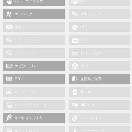
パワーウインドウ
ABS
エアバック
Wエアバック
カセット
CD
CDチェンジャ
MD
MDチェンジャ
TV (ワンセグ)
ナビ(メモリ)
DVD
ETC
盗難防止装置
バックモニタ
サンルーフ
パワースライドドア
HID/キセノン
キーレスエントリ
スマートキー
集中ドアロック
コーナーセンサ