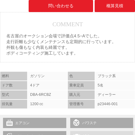
問い合わせる
概算見積
COMMENT
名古屋のオークション会場で評価点4.5−Aでした。
走行距離も少なくメンテナンスも定期的に行っています。
外観も傷もなく内装も綺麗です。
ボディコーティング施工しています。
燃料
ガソリン
色
ブラック系
ドア数
4ドア
乗車定員
5名
型式
DBA-6RCBZ
購入元
ディーラー
排気量
1200 cc
管理番号
p23446-001
エアコン
パワステ