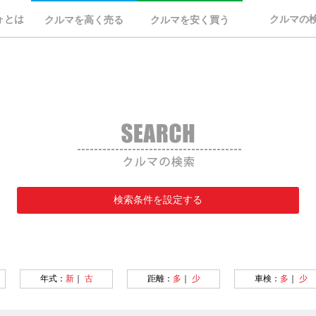
ォとは
クルマの
クルマを高く売る
クルマを安く買う
検索条件を設定する
年式：
新
｜
古
距離：
多
｜
少
車検：
多
｜
少