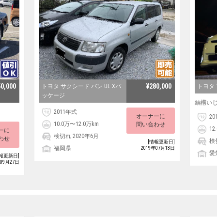
50,000
¥280,000
トヨタ サクシード バン UL Xパ
トヨタ
ッケージ
結構い
2011年式
オーナーに
20
10.0万〜12.0万km
問い合わせ
12
ーに
検切れ 2020年6月
わせ
検
[情報更新日]
福岡県
2019年07月13日
愛
報更新日]
年09月27日