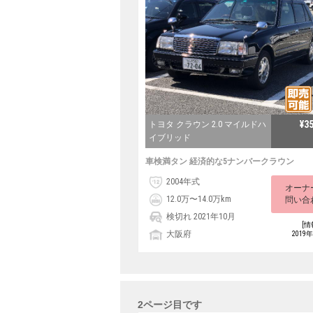
¥3
トヨタ クラウン 2.0 マイルドハ
イブリッド
車検満タン 経済的な5ナンバークラウン
2004年式
オーナ
12.0万〜14.0万km
問い合
検切れ 2021年10月
[情
大阪府
2019
2ページ目です