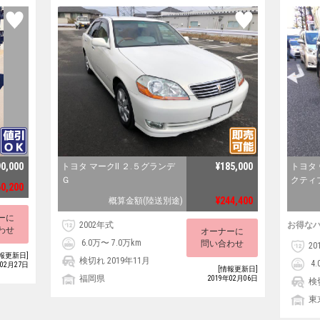
90,000
¥185,000
トヨタ マークII ２.５グランデ
トヨタ
Ｇ
クティ
60,200
¥244,400
概算金額(陸送別途)
ーに
2002年式
お得な
わせ
オーナーに
6.0万〜 7.0万km
問い合わせ
20
報更新日]
検切れ 2019年11月
4.
年02月27日
[情報更新日]
福岡県
2019年02月06日
検
東