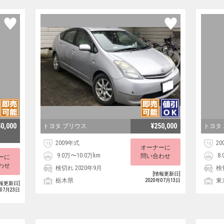
50,000
¥250,000
トヨタ プリウス
トヨタ
2009年式
20
オーナーに
9.0万〜10.0万km
8.
問い合わせ
ーに
わせ
検切れ 2020年9月
検
[情報更新日]
栃木県
東
2020年07月13日
報更新日]
年07月23日