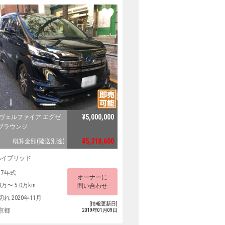
¥5,000,000
 ヴェルファイア エグゼ
ブラウンジ
¥5,318,600
概算金額(陸送別途)
ハイブリッド
17年式
オーナーに
0万〜 5.0万km
問い合わせ
切れ 2020年11月
[情報更新日]
京都
2019年01月09日