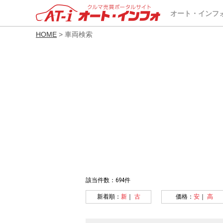
オート・インフ
HOME
> 車両検索
該当件数：694件
新着順：
新
｜
古
価格：
安
｜
高