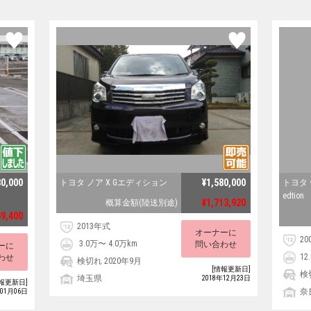
80,000
¥1,580,000
トヨタ ノア X Gエディション
トヨタ 
edtion
¥1,713,920
概算金額(陸送別途)
39,400
2013年式
オーナーに
20
3.0万〜 4.0万km
問い合わせ
ーに
12
わせ
検切れ 2020年9月
[情報更新日]
検
埼玉県
2018年12月23日
報更新日]
奈
年01月06日