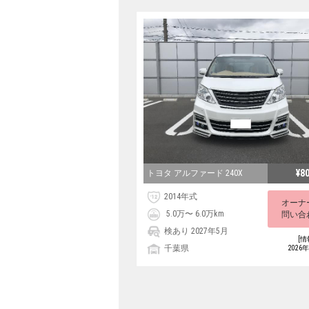
¥8
トヨタ アルファード 240X
2014年式
オーナ
5.0万〜 6.0万km
問い合
検あり 2027年5月
[情
千葉県
2026