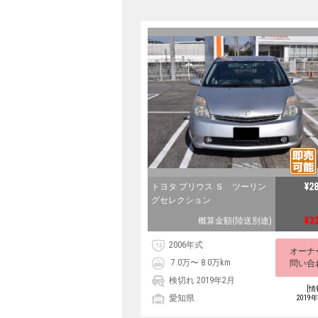
¥2
トヨタ プリウス Ｓ ツーリン
グセレクション
¥3
概算金額(陸送別途)
2006年式
オーナ
7.0万〜 8.0万km
問い合
検切れ 2019年2月
[情
愛知県
2019