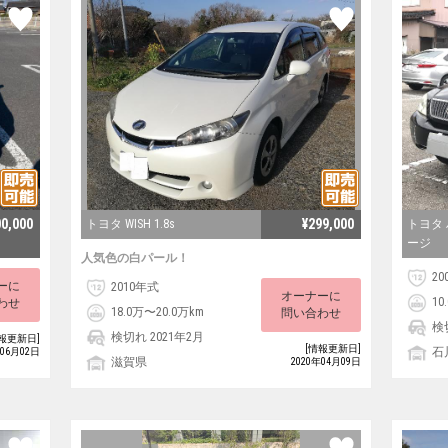
00,000
¥299,000
トヨタ WISH 1.8s
トヨタ 
ージ
人気色の白パール！
20
ーに
2010年式
オーナーに
10
わせ
18.0万〜20.0万km
問い合わせ
検
検切れ 2021年2月
報更新日]
[情報更新日]
石
年06月02日
滋賀県
2020年04月09日