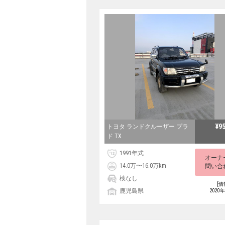
¥9
トヨタ ランドクルーザー プラ
ド TX
1991年式
オーナ
14.0万〜16.0万km
問い合
検なし
[情
鹿児島県
2020