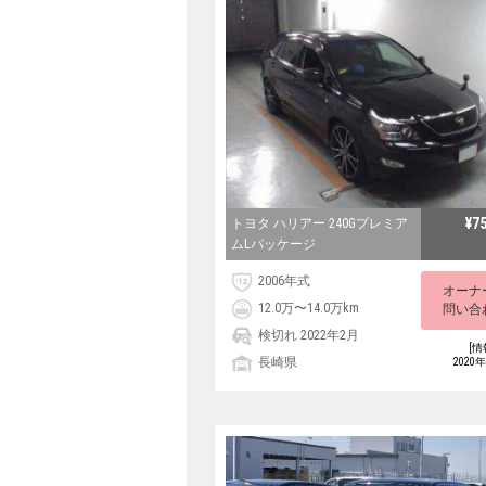
¥7
トヨタ ハリアー 240Gプレミア
ムLパッケージ
2006年式
オーナ
12.0万〜14.0万km
問い合
検切れ 2022年2月
[情
長崎県
2020