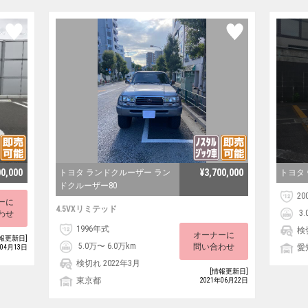
00,000
¥3,700,000
トヨタ ランドクルーザー ラン
トヨタ 
ドクルーザー80
20
ーに
4.5VXリミテッド
3.
わせ
1996年式
検
オーナーに
報更新日]
5.0万〜 6.0万km
問い合わせ
愛
年04月13日
検切れ 2022年3月
[情報更新日]
東京都
2021年06月22日