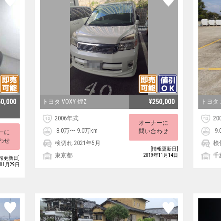
50,000
¥250,000
トヨタ VOXY 煌Z
トヨタ
2006年式
20
オーナーに
8.0万〜 9.0万km
9.
問い合わせ
ーに
わせ
検切れ 2021年5月
検
[情報更新日]
東京都
千
2019年11月14日
報更新日]
年01月29日