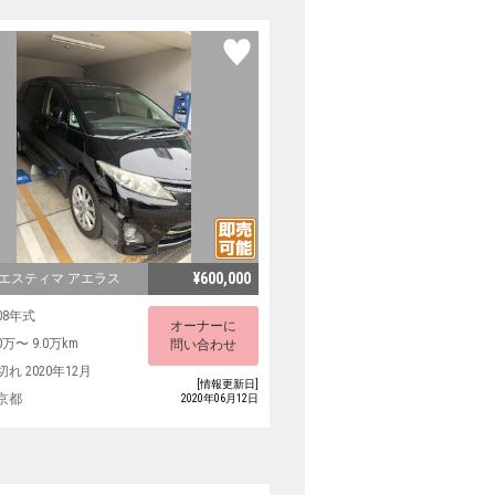
¥600,000
 エスティマ アエラス
08年式
オーナーに
0万〜 9.0万km
問い合わせ
切れ 2020年12月
[情報更新日]
京都
2020年06月12日