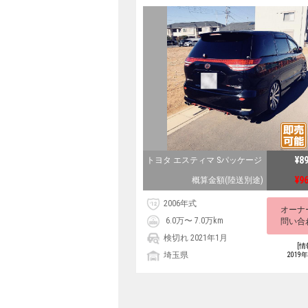
¥8
トヨタ エスティマ Sパッケージ
¥9
概算金額(陸送別途)
2006年式
オーナ
6.0万〜 7.0万km
問い合
検切れ 2021年1月
[情
埼玉県
2019