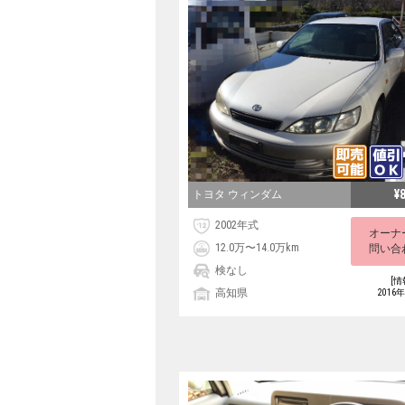
¥
トヨタ ウィンダム
2002年式
オーナ
12.0万〜14.0万km
問い合
検なし
[情
高知県
2016