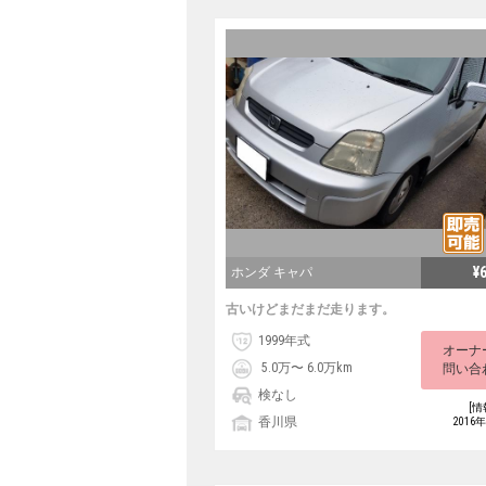
¥
ホンダ キャパ
古いけどまだまだ走ります。
1999年式
オーナ
5.0万〜 6.0万km
問い合
検なし
[情
香川県
2016