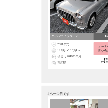
¥
ダイハツ ミラジーノ
2001年式
オーナ
14.0万〜16.0万km
問い合
検切れ 2019年01月
[情
高知県
2018
2ページ目です