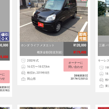
00,000
¥120,000
ホンダ ライフ メヌエット
三菱 
¥179,400
概算金額(陸送別途)
59,400
2002年式
キーレ
オーナーに
16.0万〜18.0万km
問い合わせ
19
検切れ 2019年8月
18
ーに
[情報更新日]
わせ
岡山県
2017年12月01日
検
東
報更新日]
年03月18日