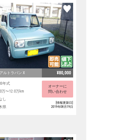
¥80,000
アルトラパン X
03年式
オーナーに
.0万〜12.0万km
問い合わせ
なし
[情報更新日]
木県
2019年08月19日