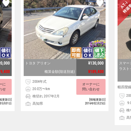
20,000
¥130,000
トヨタ アリオン
スマー
ラスト
79,400
¥189,400
概算金額(陸送別途)
2004年式
ーに
オーナーに
軽四登
20.0万〜km
わせ
問い合わせ
20
検切れ 2017年2月
報更新日]
[情報更新日]
9.
高知県
年05月01日
2016年02月25日
検
高