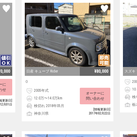
70,000
¥80,000
日産 キューブ Rider
スズキ 
０
20
ーに
10
わせ
2005年式
オーナーに
検
12.0万〜14.0万km
問い合わせ
報更新日]
栃
年12月01日
検切れ 2018年05月
[情報更新日]
神奈川県
2017年02月22日