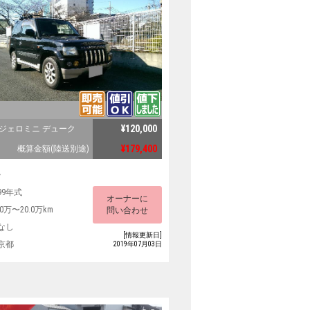
¥120,000
パジェロミニ デューク
¥179,400
概算金額(陸送別途)
ス
99年式
オーナーに
.0万〜20.0万km
問い合わせ
なし
[情報更新日]
京都
2019年07月03日