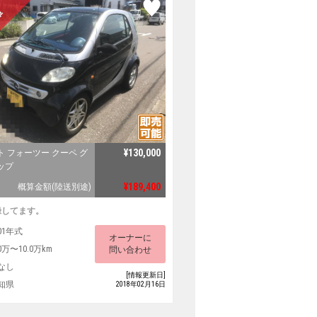
¥130,000
ト フォーツー クーペ グ
ップ
¥189,400
概算金額(陸送別途)
録してます。
01年式
オーナーに
0万〜10.0万km
問い合わせ
なし
[情報更新日]
知県
2018年02月16日