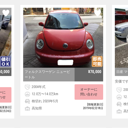
60,000
¥70,000
フォルクスワーゲン ニュービ
日産 
ートル
安価で
2004年式
オーナーに
20
ーに
12.0万〜14.0万km
問い合わせ
12
わせ
検切れ 2020年5月
検
[情報更新日]
報更新日]
高知県
2019年02月18日
高
年02月24日