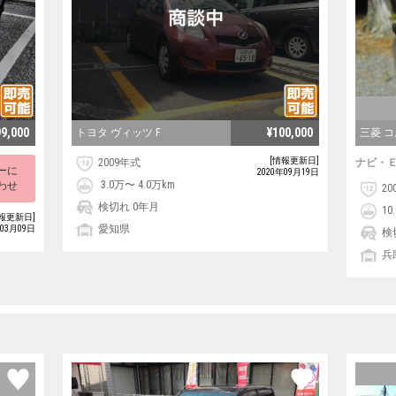
99,000
¥100,000
トヨタ ヴィッツ F
三菱 
[情報更新日]
2009年式
ナビ・
ーに
2020年09月19日
3.0万〜 4.0万km
わせ
20
検切れ 0年月
10
報更新日]
愛知県
年03月09日
検
兵