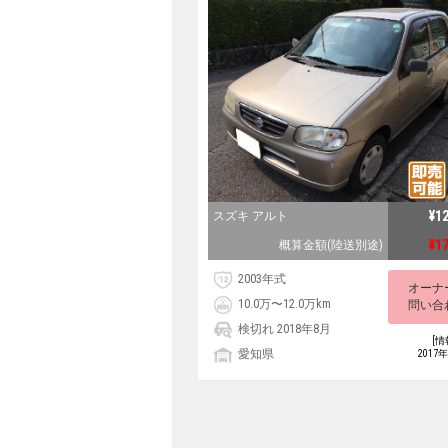
¥1
スズキ アルト
¥1
概算金額(陸送別途)
2003年式
オーナ
10.0万〜12.0万km
問い合
検切れ 2018年8月
[情
愛知県
2017