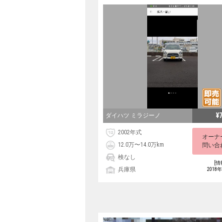
¥
ダイハツ ミラジーノ
2002年式
オーナ
12.0万〜14.0万km
問い合
検なし
[情
兵庫県
2018