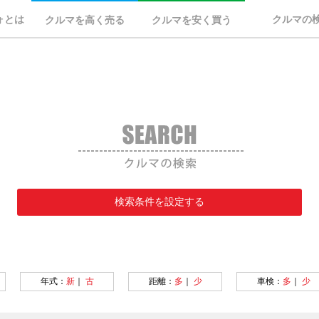
ォとは
クルマの
クルマを高く売る
クルマを安く買う
検索条件を設定する
年式：
新
｜
古
距離：
多
｜
少
車検：
多
｜
少