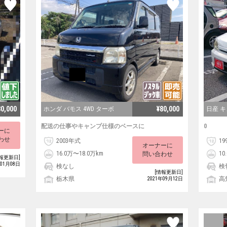
80,000
¥80,000
ホンダ バモス 4WD ターボ
日産 
配送の仕事やキャンプ仕様のベースに
0
ーに
わせ
2003年式
19
オーナーに
16.0万〜18.0万km
10
問い合わせ
報更新日]
年01月08日
検なし
検
[情報更新日]
栃木県
高
2021年09月12日