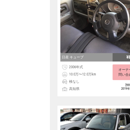
¥
日産 キューブ
2006年式
オーナ
10.0万〜12.0万km
問い合
検なし
[情
高知県
2019