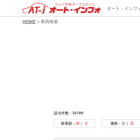
オート・インフ
HOME
> 車両検索
該当件数：3619件
新着順：
新
｜
古
価格：
安
｜
高