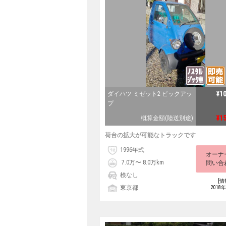
¥1
ダイハツ ミゼット2 ピックアッ
プ
¥1
概算金額(陸送別途)
荷台の拡大が可能なトラックです
1996年式
オーナ
7.0万〜 8.0万km
問い合
検なし
[情
東京都
2018