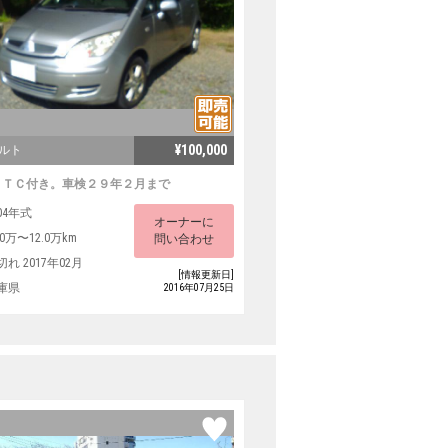
¥100,000
コルト
ＥＴＣ付き。車検２９年２月まで
04年式
オーナーに
.0万〜12.0万km
問い合わせ
切れ 2017年02月
[情報更新日]
庫県
2016年07月25日