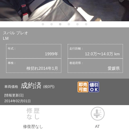
スバル プレオ
LM
年式：
走行距離：
1999年
12.0万〜14.0万 km
車検：
都道府県：
検切れ2014年1月
愛媛県
成約済
車両価格
(税0円)
[情報更新日]
2014年02月01日
修復歴なし
AT