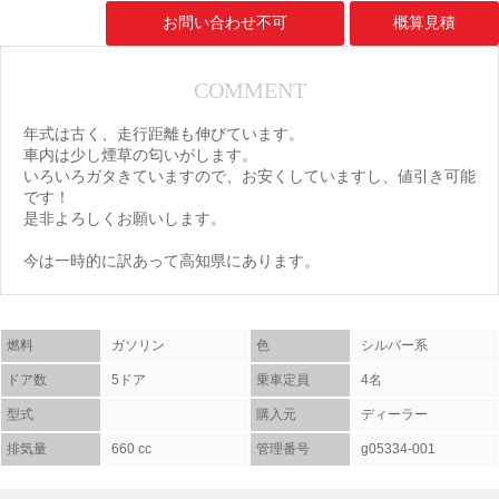
お問い合わせ不可
概算見積
COMMENT
年式は古く、走行距離も伸びています。
車内は少し煙草の匂いがします。
いろいろガタきていますので、お安くしていますし、値引き可能
です！
是非よろしくお願いします。
今は一時的に訳あって高知県にあります。
燃料
ガソリン
色
シルバー系
ドア数
5ドア
乗車定員
4名
型式
購入元
ディーラー
排気量
660 cc
管理番号
g05334-001