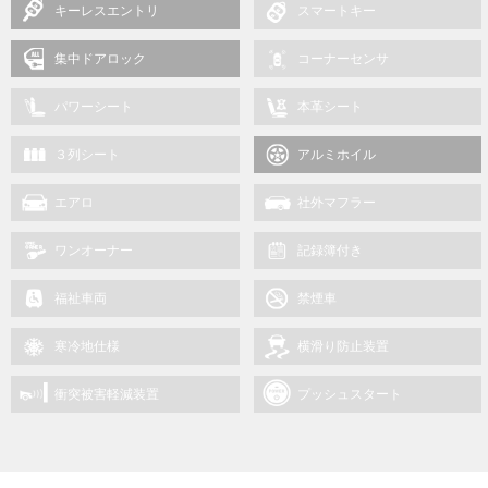
キーレスエントリ
スマートキー
集中ドアロック
コーナーセンサ
パワーシート
本革シート
３列シート
アルミホイル
エアロ
社外マフラー
ワンオーナー
記録簿付き
福祉車両
禁煙車
寒冷地仕様
横滑り防止装置
衝突被害軽減装置
プッシュスタート