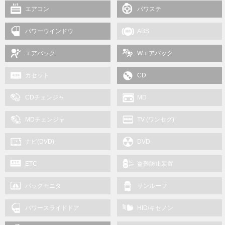
エアコン
パワステ
パワーウインドウ
ABS
エアバック
Wエアバック
カセット
CD
CDチェンジャ
MD
MDチェンジャ
TV (ワンセグ)
ナビ(DVD)
DVD
ETC
盗難防止装置
バックモニタ
サンルーフ
パワースライドドア
HID/キセノン