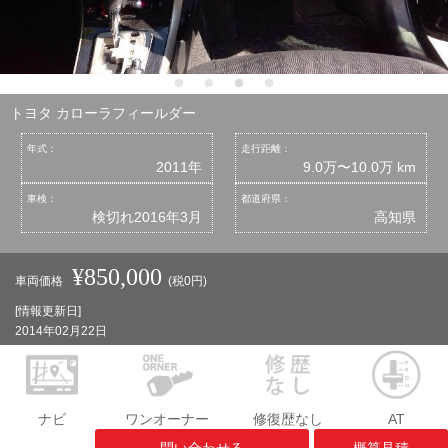
トヨタ カローラフィールダー
年式：
走行距離：
2011年
9.0万〜10.0万 km
車検：
都道府県：
検切れ2016年3月
高知県
¥850,000
車両価格
(税0円)
[情報更新日]
2014年02月22日
ナビ
ワンオーナー
修復歴なし
AT