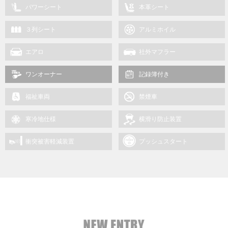
パワーシート
本革シート
３列シート
アルミホイル
エアロ
社外マフラー
ワンオーナー
記録簿付き
福祉車両
禁煙車
寒冷地仕様
横滑り防止装置
衝突被害軽減装置
プッシュスタート