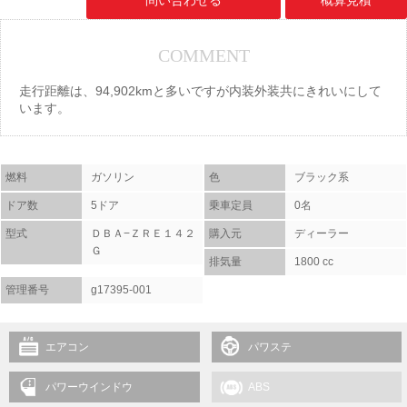
問い合わせる
概算見積
COMMENT
走行距離は、94,902kmと多いですが内装外装共にきれいにして
います。
燃料
ガソリン
色
ブラック系
ドア数
5ドア
乗車定員
0名
型式
ＤＢＡ−ＺＲＥ１４２
購入元
ディーラー
Ｇ
排気量
1800 cc
管理番号
g17395-001
エアコン
パワステ
パワーウインドウ
ABS