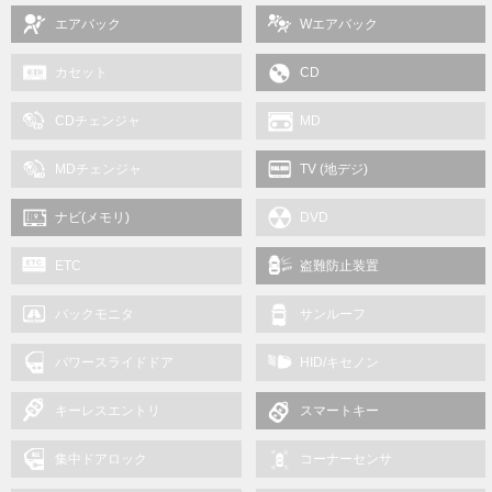
エアバック
Wエアバック
カセット
CD
CDチェンジャ
MD
MDチェンジャ
TV (地デジ)
ナビ(メモリ)
DVD
ETC
盗難防止装置
バックモニタ
サンルーフ
パワースライドドア
HID/キセノン
キーレスエントリ
スマートキー
集中ドアロック
コーナーセンサ