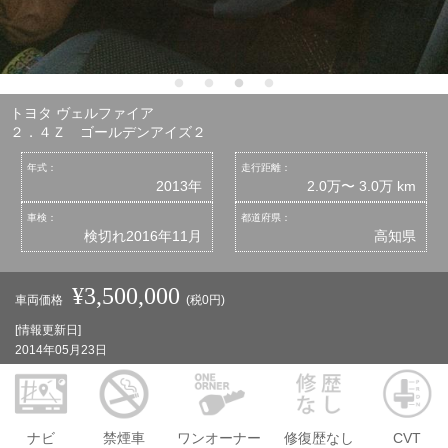
トヨタ ヴェルファイア
２．４Ｚ ゴールデンアイズ２
年式：
走行距離：
2013年
2.0万〜 3.0万 km
車検：
都道府県：
検切れ2016年11月
高知県
¥3,500,000
車両価格
(税0円)
[情報更新日]
2014年05月23日
ナビ
禁煙車
ワンオーナー
修復歴なし
CVT