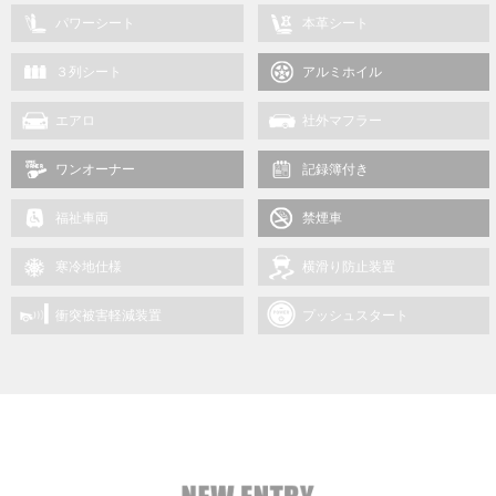
パワーシート
本革シート
３列シート
アルミホイル
エアロ
社外マフラー
ワンオーナー
記録簿付き
福祉車両
禁煙車
寒冷地仕様
横滑り防止装置
衝突被害軽減装置
プッシュスタート