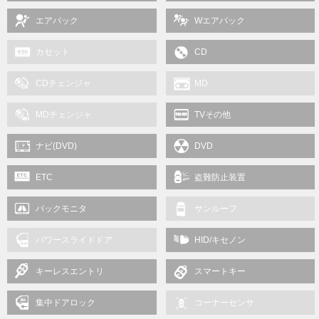
エアバック
Wエアバック
カセット
CD
CDチェンジャ
MD
MDチェンジャ
TVその他
ナビ(DVD)
DVD
ETC
盗難防止装置
バックモニタ
サンルーフ
パワースライドドア
HID/キセノン
キーレスエントリ
スマートキー
集中ドアロック
コーナーセンサ