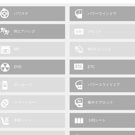
パワステ
パワーウインドウ
Wエアバック
カセット
MD
MDチェンジャ
DVD
ETC
サンルーフ
パワースライドドア
スマートキー
集中ドアロック
本革シート
３列シート