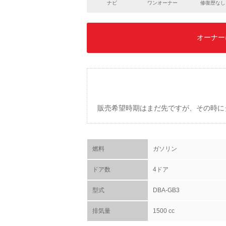
ナビ
ワンオーナー
修復歴なし
オーナー
販売希望時期はまだ先ですが、その時に
燃料
ガソリン
ドア数
4ドア
型式
DBA-GB3
排気量
1500 cc