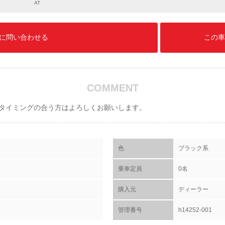
AT
に問い合わせる
この車
COMMENT
タイミングの合う方はよろしくお願いします。
色
ブラック系
乗車定員
0名
購入元
ディーラー
管理番号
h14252-001