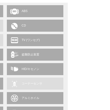
ABS
CD
TV (ワンセグ)
盗難防止装置
HID/キセノン
コーナーセンサ
アルミホイル