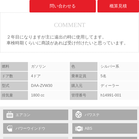
問い合わせる
概算見積
COMMENT
２年目になりますが主に遠出の時に使用してます。
車検時期くらいに商談があれば受け付けたいと思っています。
燃料
ガソリン
色
シルバー系
ドア数
4ドア
乗車定員
5名
型式
DAA-ZVW30
購入元
ディーラー
排気量
1800 cc
管理番号
h14991-001
エアコン
パワステ
パワーウインドウ
ABS