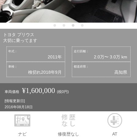
トヨタ プリウス
大切に乗ってます
年式：
走行距離：
2011年
2.0万〜 3.0万 km
車検：
都道府県：
検切れ2018年9月
高知県
¥1,600,000
車両価格
(税0円)
[情報更新日]
2016年08月18日
ナビ
修復歴なし
AT