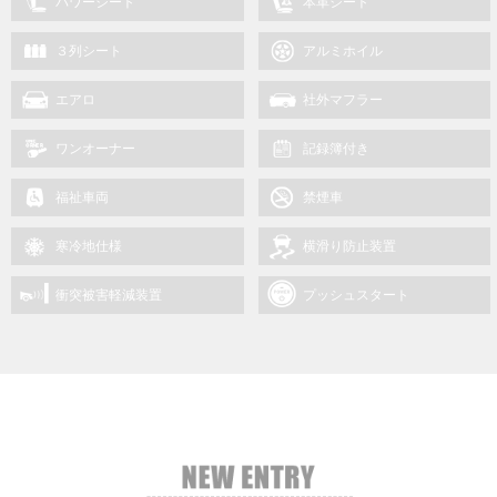
パワーシート
本革シート
３列シート
アルミホイル
エアロ
社外マフラー
ワンオーナー
記録簿付き
福祉車両
禁煙車
寒冷地仕様
横滑り防止装置
衝突被害軽減装置
プッシュスタート