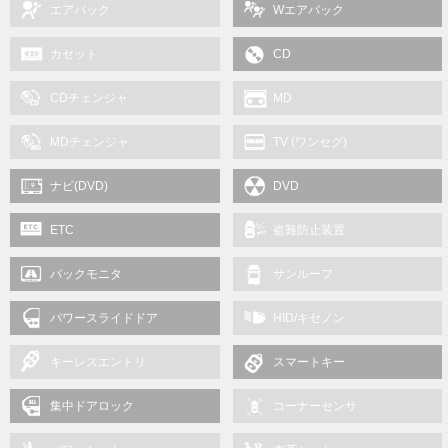
エアバック
Wエアバック
カセット
CD
CDチェンジャ
MD
MDチェンジャ
TV (ワンセグ)
ナビ(DVD)
DVD
ETC
盗難防止装置
バックモニタ
サンルーフ
パワースライドドア
HID/キセノン
キーレスエントリ
スマートキー
集中ドアロック
コーナーセンサ