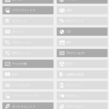
パワーウインドウ
ABS
エアバック
Wエアバック
カセット
CD
CDチェンジャ
MD
MDチェンジャ
TV (ワンセグ)
ナビその他
DVD
SD
ETC
盗難防止装置
バックモニタ
サンルーフ
パワースライドドア
HID/キセノン
キーレスエントリ
スマートキー