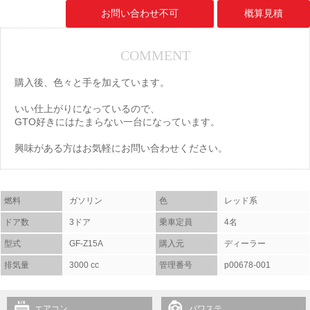
お問い合わせ不可
概算見積
COMMENT
購入後、色々と手を加えています。
いい仕上がりになっているので、
GTO好きにはたまらない一台になっています。
興味がある方はお気軽にお問い合わせください。
燃料
ガソリン
色
レッド系
ドア数
3ドア
乗車定員
4名
型式
GF-Z15A
購入元
ディーラー
排気量
3000 cc
管理番号
p00678-001
エアコン
パワステ