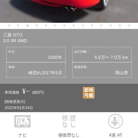
三菱 GTO
3.0 SR 4WD
年式：
走行距離：
2000年
6.0万〜 7.0万 km
車検：
都道府県：
検切れ2017年6月
岡山県
¥−
車両価格
(税0円)
[情報更新日]
2022年03月24日
ナビ
修復歴なし
4速 AT