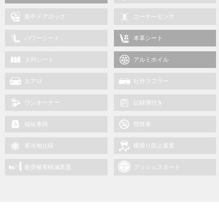
集中ドアロック
コーナーセンサ
パワーシート
本革シート
３列シート
アルミホイル
エアロ
社外マフラー
ワンオーナー
記録簿付き
福祉車両
禁煙車
寒冷地仕様
横滑り防止装置
衝突被害軽減装置
プッシュスタート