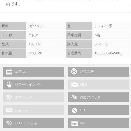
両です。
燃料
ガソリン
色
シルバー系
ドア数
5ドア
乗車定員
5名
型式
LA−TA1
購入元
ディーラー
排気量
2300 cc
管理番号
z000005962-001
エアコン
パワステ
パワーウインドウ
ABS
エアバック
Wエアバック
カセット
CD
CDチェンジャ
MD