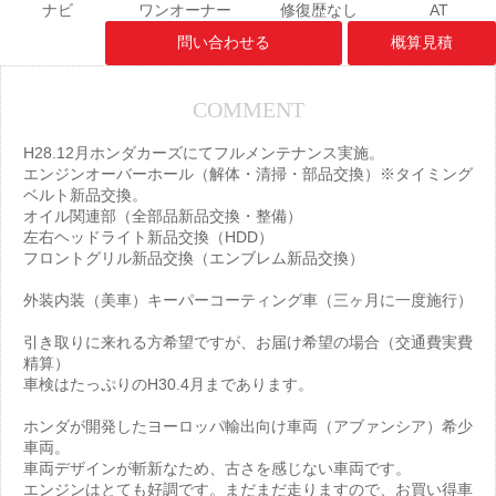
ナビ
ワンオーナー
修復歴なし
AT
問い合わせる
概算見積
COMMENT
H28.12月ホンダカーズにてフルメンテナンス実施。
エンジンオーバーホール（解体・清掃・部品交換）※タイミング
ベルト新品交換。
オイル関連部（全部品新品交換・整備）
左右ヘッドライト新品交換（HDD）
フロントグリル新品交換（エンブレム新品交換）
外装内装（美車）キーパーコーティング車（三ヶ月に一度施行）
引き取りに来れる方希望ですが、お届け希望の場合（交通費実費
精算）
車検はたっぷりのH30.4月まであります。
ホンダが開発したヨーロッパ輸出向け車両（アブァンシア）希少
車両。
車両デザインが斬新なため、古さを感じない車両です。
エンジンはとても好調です。まだまだ走りますので、お買い得車