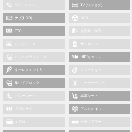
MDチェンジャ
TV (ワンセグ)
ナビ(HDD)
DVD
ETC
盗難防止装置
バックモニタ
サンルーフ
パワースライドドア
HID/キセノン
キーレスエントリ
スマートキー
集中ドアロック
コーナーセンサ
パワーシート
本革シート
３列シート
アルミホイル
エアロ
社外マフラー