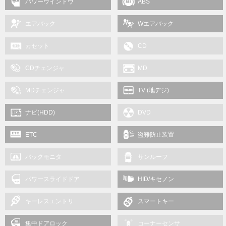
パワーウインドウ
ABS
エアバック
Wエアバック
カセット
CD
CDチェンジャ
MD
MDチェンジャ
TV (地デジ)
ナビ(HDD)
DVD
ETC
盗難防止装置
バックモニタ
サンルーフ
パワースライドドア
HID/キセノン
キーレスエントリ
スマートキー
集中ドアロック
コーナーセンサ