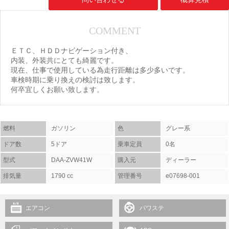
COMMENT
ＥＴＣ、ＨＤＤナビゲーション付き、
内装、外装共にとても綺麗です。
現在、仕事で使用している為走行距離は多少多いです。
車検時期に乗り換えの検討は致します。
何卒宜しくお願い致します。
燃料
ガソリン
色
グレー系
ドア数
5ドア
乗車定員
0名
型式
DAA-ZVW41W
購入元
ディーラー
排気量
1790 cc
管理番号
e07698-001
エアコン
パワステ