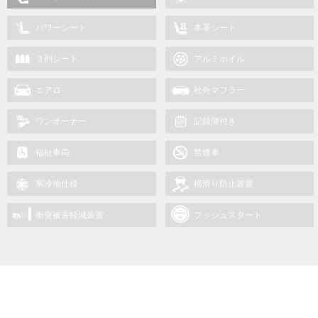
パワーシート
本革シート
３列シート
アルミホイル
エアロ
社外マフラー
ワンオーナー
記録簿付き
福祉車両
禁煙車
寒冷地仕様
横滑り防止装置
衝突被害軽減装置
プッシュスタート