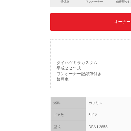
禁煙車
ワンオーナー
修復歴なし
オーナー
ダイハツミラカスタム
平成２２年式
ワンオーナー記録簿付き
禁煙車
燃料
ガソリン
ドア数
5ドア
型式
DBA-L285S