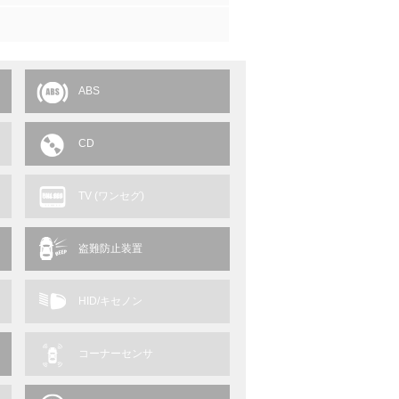
ABS
CD
TV (ワンセグ)
盗難防止装置
HID/キセノン
コーナーセンサ