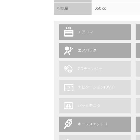
排気量
650 cc
エアコン
エアバック
CDチェンジャ
ナビゲーション(DVD)
バックモニタ
キーレスエントリ