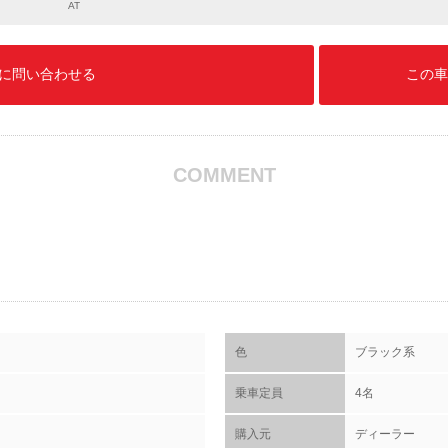
AT
に問い合わせる
この車
COMMENT
色
ブラック系
乗車定員
4名
購入元
ディーラー