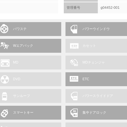
管理番号
g04452-001
パワステ
パワーウインドウ
Wエアバック
カセット
MD
MDチェンジャ
DVD
ETC
サンルーフ
パワースライドドア
スマートキー
集中ドアロック