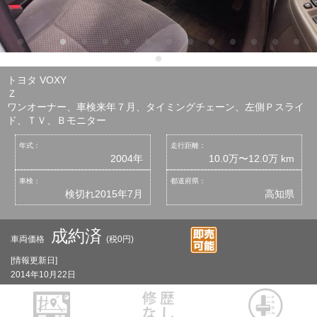
トヨタ VOXY
Ｚ
ワンオーナー、車検来年７月、タイミングチェーン、左側Ｐスライ
ド、ＴＶ、Ｂモニター
年式：
走行距離：
2004年
10.0万〜12.0万 km
車検：
都道府県：
検切れ2015年7月
高知県
成約済
車両価格
(税0円)
[情報更新日]
2014年10月22日