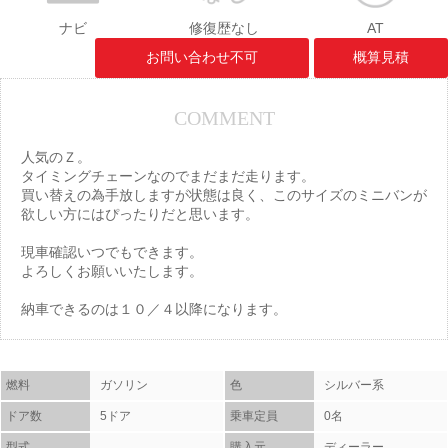
ナビ
修復歴なし
AT
お問い合わせ不可
概算見積
COMMENT
人気のＺ。
タイミングチェーンなのでまだまだ走ります。
買い替えの為手放しますが状態は良く、このサイズのミニバンが
欲しい方にはぴったりだと思います。
現車確認いつでもできます。
よろしくお願いいたします。
納車できるのは１０／４以降になります。
燃料
ガソリン
色
シルバー系
ドア数
5ドア
乗車定員
0名
型式
購入元
ディーラー