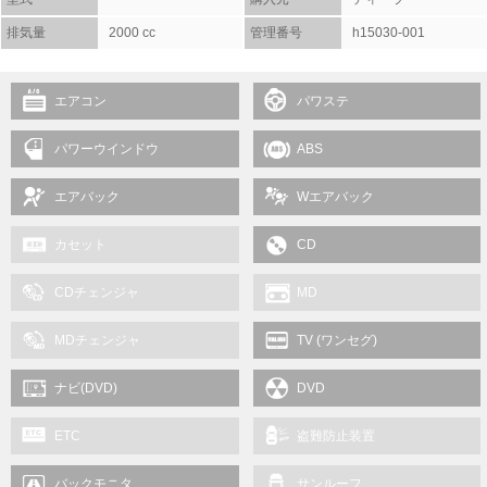
排気量
2000 cc
管理番号
h15030-001
エアコン
パワステ
パワーウインドウ
ABS
エアバック
Wエアバック
カセット
CD
CDチェンジャ
MD
MDチェンジャ
TV (ワンセグ)
ナビ(DVD)
DVD
ETC
盗難防止装置
バックモニタ
サンルーフ