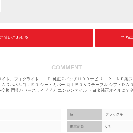
に問い合わせる
この車
COMMENT
ライト、フォグライトＨＩＤ 純正９インチＨＤＤナビ ＡＬＰＩＮＥ製
 ＡＣパネル白ＬＥＤ シートカバー 助手席ＤＡＤテーブル シフトＤＡ
ン交換 両側パワースライドドア エンジンオイル トヨタ純正オイルにて
色
ブラック系
乗車定員
0名