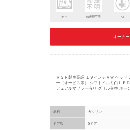
ナビ
修復歴不明
AT
オーナー
ＲＳＲ製車高調 １９インチＡＷ ヘッド
ー（オービス等） シフトイルミ白ＬＥＤ
デュアルマフラー有り グリル交換 ホー
燃料
ガソリン
ドア数
5ドア