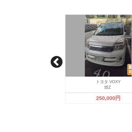
トヨタ VOXY
トヨタ VOXY
ード「ＺＳ」の特別仕様車「Ｚ
煌Z
Ｓ煌（きらめき）」
250,000円
成約済