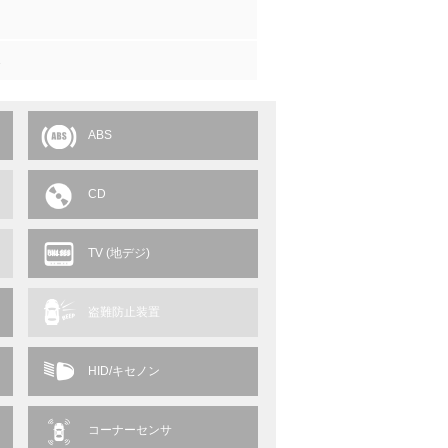
1
ABS
CD
TV (地デジ)
盗難防止装置
HID/キセノン
コーナーセンサ