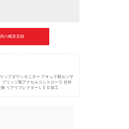
両の概算見積
フリップダウンモニター アキュラ製センサ
Ｄ ブリッツ製アクセルコントローラ 社外
交換 リアリフレクターＬＥＤ加工