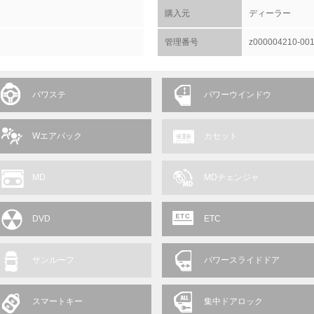
購入元
ディーラー
管理番号
z000004210-00
パワステ
パワーウインドウ
Wエアバック
カセット
MD
MDチェンジャ
DVD
ETC
サンルーフ
パワースライドドア
スマートキー
集中ドアロック