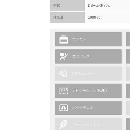
型式
DBA-ZRR70w
排気量
1980 cc
エアコン
エアバック
CDチェンジャ
ナビゲーション(HDD)
バックモニタ
キーレスエントリ