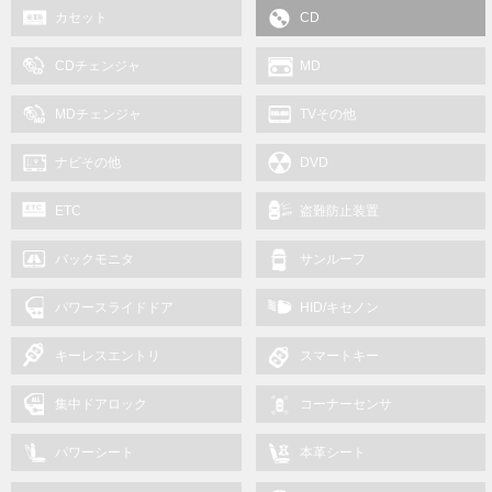
カセット
CD
CDチェンジャ
MD
MDチェンジャ
TVその他
ナビその他
DVD
ETC
盗難防止装置
バックモニタ
サンルーフ
パワースライドドア
HID/キセノン
キーレスエントリ
スマートキー
集中ドアロック
コーナーセンサ
パワーシート
本革シート