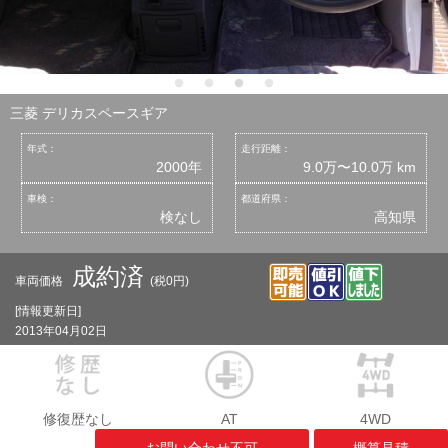
三菱 デリカスペースギア
年式：
走行距離：
2000年
9.0万〜10.0万 km
車検：
都道府県：
検なし
高知県
成約済
車両価格
(税0円)
[情報更新日]
2013年04月02日
修復歴なし
AT
4WD