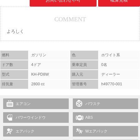
お問い合わせ不可
概算見積
COMMENT
よろしく
燃料
ガソリン
色
ホワイト系
ドア数
4ドア
乗車定員
0名
型式
KH-PD8W
購入元
ディーラー
排気量
2800 cc
管理番号
h49770-001
エアコン
パワステ
パワーウインドウ
ABS
エアバック
Wエアバック