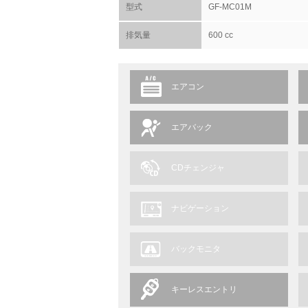
型式
GF-MC01M
排気量
600 cc
エアコン
エアバック
CDチェンジャ
ナビゲーション
バックモニタ
キーレスエントリ