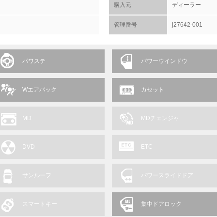
購入元
ディーラー
管理番号
j27642-001
パワステ
パワーウインドウ
Wエアバック
カセット
MD
MDチェンジャ
DVD
ETC
サンルーフ
パワースライドドア
スマートキー
集中ドアロック