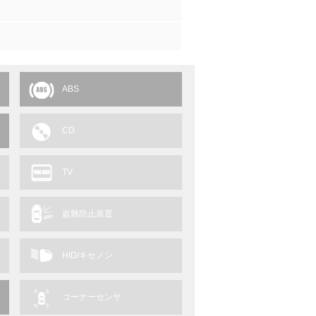
ABS
CD
TV
盗難防止装置
HID/キセノン
コーナーセンサ