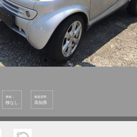
車検：
都道府県：
検なし
高知県