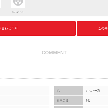
左ハンドル
い合わせ不可
この車
COMMENT
色
シルバー系
乗車定員
2名