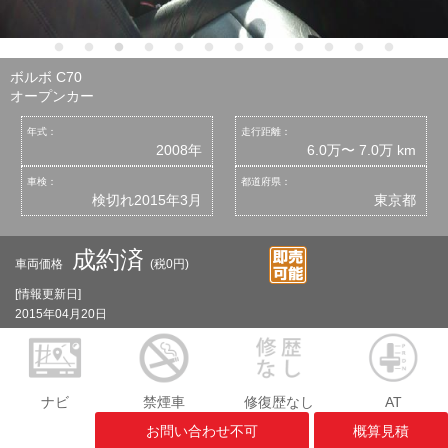
ボルボ C70
オープンカー
年式：
走行距離：
2008年
6.0万〜 7.0万 km
車検：
都道府県：
検切れ2015年3月
東京都
成約済
車両価格
(税0円)
[情報更新日]
2015年04月20日
ナビ
禁煙車
修復歴なし
AT
お問い合わせ不可
概算見積