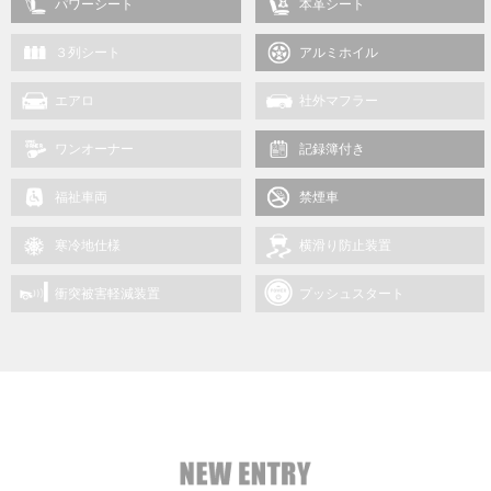
パワーシート
本革シート
３列シート
アルミホイル
エアロ
社外マフラー
ワンオーナー
記録簿付き
福祉車両
禁煙車
寒冷地仕様
横滑り防止装置
衝突被害軽減装置
プッシュスタート