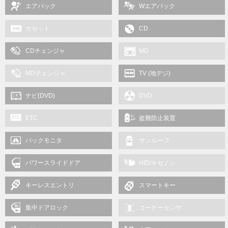
エアバック
Wエアバック
カセット
CD
CDチェンジャ
MD
MDチェンジャ
TV (地デジ)
ナビ(DVD)
DVD
ETC
盗難防止装置
バックモニタ
サンルーフ
パワースライドドア
HID/キセノン
キーレスエントリ
スマートキー
集中ドアロック
コーナーセンサ