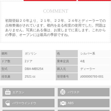
COMMENT
初期登録２０年より、２１年、２２年、２４年とディーラーでの
点検整備がされています。都内を走る程度の使用でした。問題は
ありません。写真にある傷は、お渡しまでに直します。これから
の季節、オープンには最高の季節ですね。
燃料
ガソリン
色
シルバー系
ドア数
2ドア
乗車定員
4名
型式
DBA-MB5254
購入元
ディーラー
排気量
2521 cc
管理番号
z000000793-001
エアコン
パワステ
パワーウインドウ
ABS