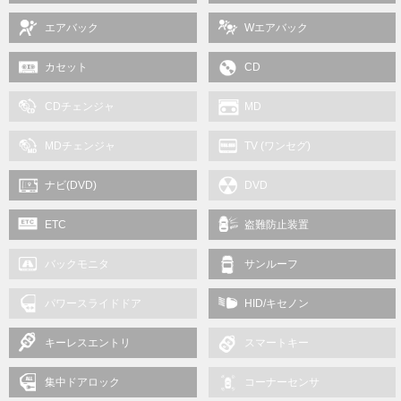
エアバック
Wエアバック
カセット
CD
CDチェンジャ
MD
MDチェンジャ
TV (ワンセグ)
ナビ(DVD)
DVD
ETC
盗難防止装置
バックモニタ
サンルーフ
パワースライドドア
HID/キセノン
キーレスエントリ
スマートキー
集中ドアロック
コーナーセンサ