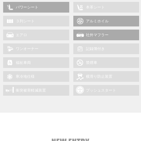
パワーシート
本革シート
３列シート
アルミホイル
エアロ
社外マフラー
ワンオーナー
記録簿付き
福祉車両
禁煙車
寒冷地仕様
横滑り防止装置
衝突被害軽減装置
プッシュスタート