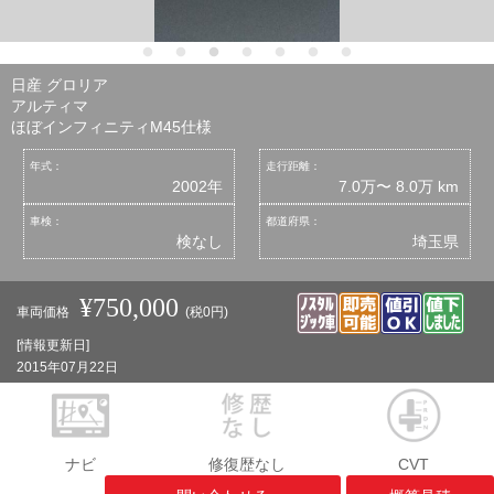
日産 グロリア
アルティマ
ほぼインフィニティM45仕様
年式：
走行距離：
2002年
7.0万〜 8.0万 km
車検：
都道府県：
検なし
埼玉県
¥750,000
車両価格
(税0円)
[情報更新日]
2015年07月22日
ナビ
修復歴なし
CVT