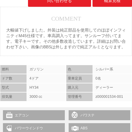
問い合わせる
概算見積
COMMENT
大幅値下げしました。外装は純正部品を使用してのほぼインフィ
ニティM45仕様です。車高調入ってます。サンルーフ付いてま
す。電子キーです。その他多数改造しています。詳細はお問い合
わせ下さい。画像のBBSは外しますので純正アルミとなります。
燃料
ガソリン
色
シルバー系
ドア数
4ドア
乗車定員
0名
型式
HY34
購入元
ディーラー
排気量
3000 cc
管理番号
z000001534-001
エアコン
パワステ
パワーウインドウ
ABS