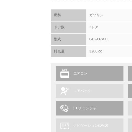
燃料
ガソリン
ドア数
2ドア
型式
GH-937AXL
排気量
3200 cc
エアコン
エアバック
CDチェンジャ
ナビゲーション(DVD)