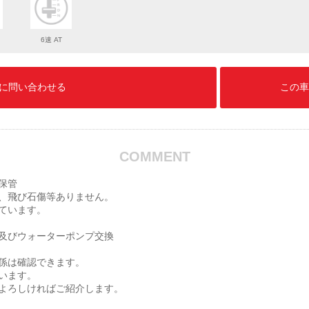
6速 AT
に問い合わせる
この車
COMMENT
保管
、飛び石傷等ありません。
ています。
及びウォーターポンプ交換
係は確認できます。
います。
よろしければご紹介します。