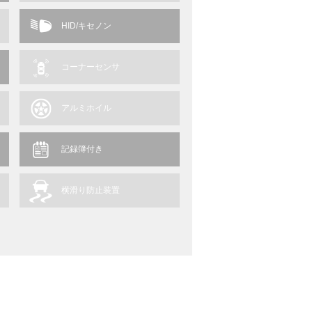
HID/キセノン
コーナーセンサ
アルミホイル
記録簿付き
横滑り防止装置