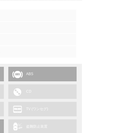
1
ABS
CD
TV (ワンセグ)
盗難防止装置