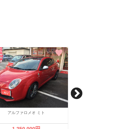
アルファロメオ ミト
アルファロメオ 
クアドリフォリオヴェルデ
ィション
1,250,000円