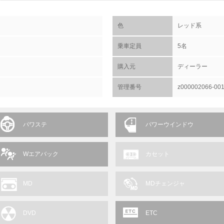
色
レッド系
乗車定員
5名
購入元
ディーラー
管理番号
z000002066-00
パワステ
パワーウインドウ
Wエアバック
カセット
MD
MDチェンジャ
DVD
ETC