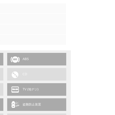
1
ABS
CD
TV (地デジ)
盗難防止装置