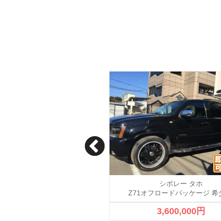
ボレー キャプティバ
シボレー タホ
キャプティバ
Z71オフロードパッケージ 
2,300,000円
3,600,000円