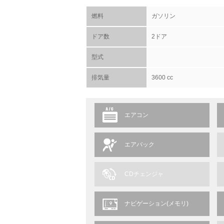
燃料
ガソリン
ドア数
2ドア
型式
排気量
3600 cc
エアコン
エアバック
CDチェンジャ
ナビゲーション(メモリ)