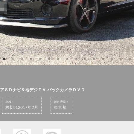
リアＳＤナビ＆地デジＴＶ バックカメラＤＶＤ
車検：
都道府県：
検切れ2017年2月
東京都