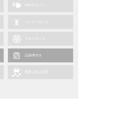
HID/キセノン
コーナーセンサ
アルミホイル
記録簿付き
横滑り防止装置