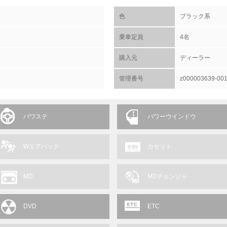
色
ブラック系
乗車定員
4名
購入元
ディーラー
管理番号
z000003639-00
パワステ
パワーウインドウ
Wエアバック
カセット
MD
MDチェンジャ
DVD
ETC