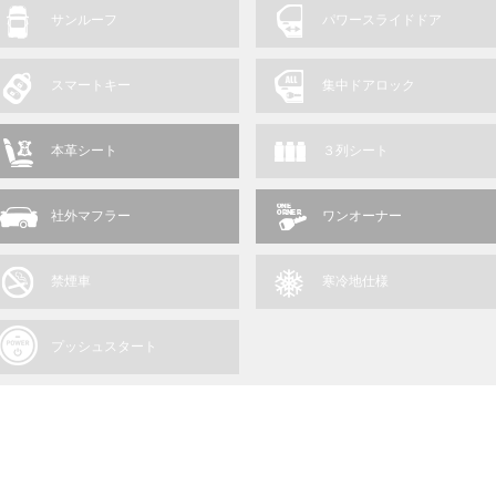
サンルーフ
パワースライドドア
スマートキー
集中ドアロック
本革シート
３列シート
社外マフラー
ワンオーナー
禁煙車
寒冷地仕様
プッシュスタート