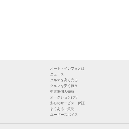
オート・インフォとは
ニュース
クルマを高く売る
クルマを安く買う
中古車個人売買
オークション代行
安心のサービス・保証
よくあるご質問
ユーザーズボイス