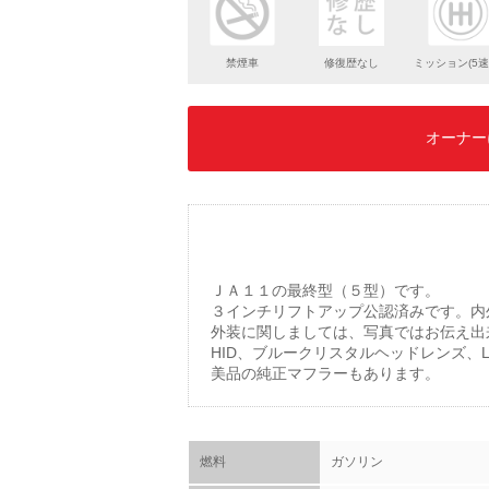
禁煙車
修復歴なし
ミッション(5速
オーナー
ＪＡ１１の最終型（５型）です。
３インチリフトアップ公認済みです。内
外装に関しましては、写真ではお伝え出
HID、ブルークリスタルヘッドレンズ
美品の純正マフラーもあります。
燃料
ガソリン