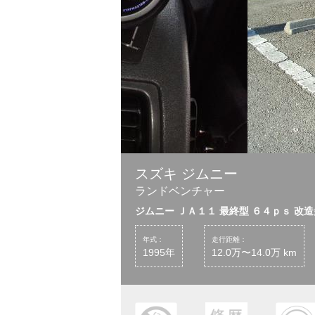
スズキ ジムニー
ランドベンチャー
ジムニー ＪＡ１１ 最終型 ６４ｐｓ 改
年式：
走行距離：
1995年
12.0万〜14.0万 km