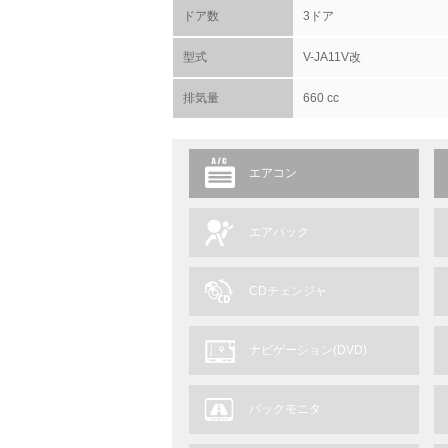
ドア数
3ドア
型式
V-JA11V改
排気量
660 cc
エアコン
エアバック
CDチェンジャ
ナビゲーション(DVD)
バックモニタ