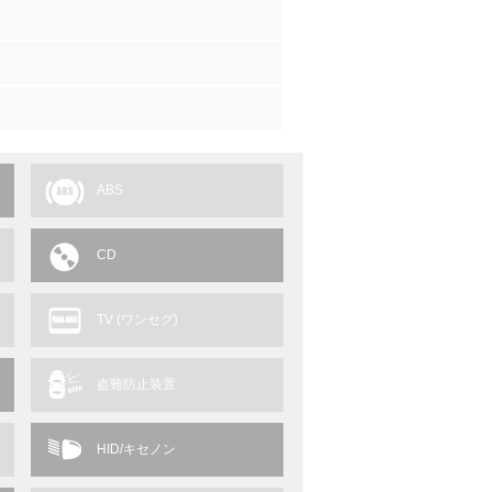
1
ABS
CD
TV (ワンセグ)
盗難防止装置
HID/キセノン