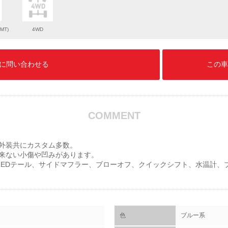
MT)
4WD
に問い合わせる
この車
COMMENT
外装共にカスタム多数。
来ない小傷や凹みがあります。
、LEDテール、サイドマフラー、ブローオフ、クイックシフト、水温計、
色
ブルー系