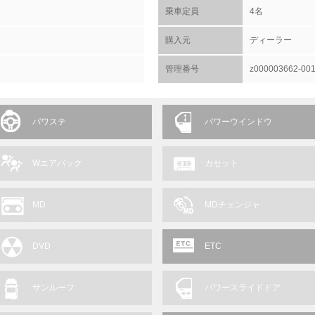
乗車定員
4名
購入元
ディーラー
管理番号
z000003662-00
パワステ
パワーウインドウ
Wエアバック
カセット
MD
MDチェンジャ
DVD
ETC
サンルーフ
パワースライドドア