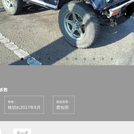
造多数
車検：
都道府県：
検切れ2017年9月
愛知県