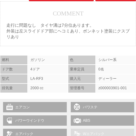
COMMENT
走行に問題なし タイヤ溝は7分位あります。
外装は左スライドドア部にヘコミあり、ボンネット塗装にクスブ
リあり
燃料
ガソリン
色
シルバー系
ドア数
4ドア
乗車定員
0名
型式
LA-RF3
購入元
ディーラー
排気量
2000 cc
管理番号
z000003901-001
エアコン
パワステ
パワーウインドウ
ABS
エアバック
Wエアバック