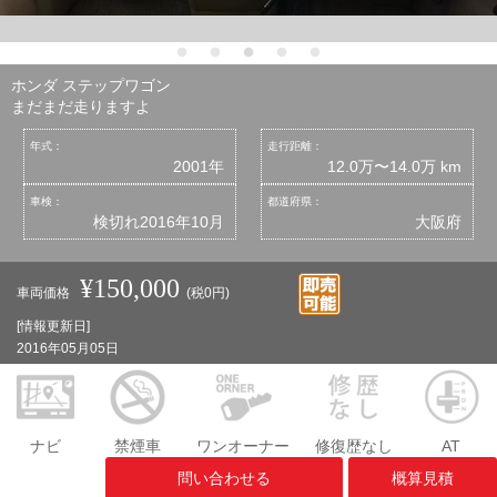
ホンダ ステップワゴン
まだまだ走りますよ
年式：
走行距離：
2001年
12.0万〜14.0万 km
車検：
都道府県：
検切れ2016年10月
大阪府
¥150,000
車両価格
(税0円)
[情報更新日]
2016年05月05日
ナビ
禁煙車
ワンオーナー
修復歴なし
AT
問い合わせる
概算見積