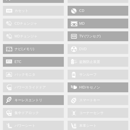
カセット
CD
CDチェンジャ
MD
MDチェンジャ
TV (ワンセグ)
ナビ(メモリ)
DVD
ETC
盗難防止装置
バックモニタ
サンルーフ
パワースライドドア
HID/キセノン
キーレスエントリ
スマートキー
集中ドアロック
コーナーセンサ
パワーシート
本革シート