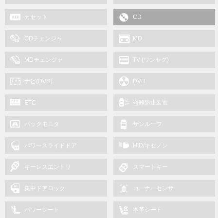
カセット
CD
CDチェンジャ
MD
MDチェンジャ
TV (ワンセグ)
ナビ(DVD)
DVD
ETC
盗難防止装置
バックモニタ
サンルーフ
パワースライドドア
HID/キセノン
キーレスエントリ
スマートキー
集中ドアロック
コーナーセンサ
パワーシート
本革シート