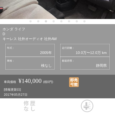
ホンダ ライフ
D
キーレス 社外オーディオ 社外AW
年式：
走行距離：
2005年
10.0万〜12.0万 km
車検：
都道府県：
検なし
静岡県
¥140,000
車両価格
(税0円)
[情報更新日]
2017年05月27日