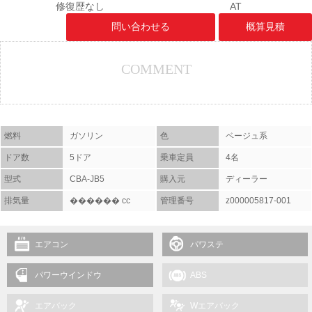
修復歴なし
AT
問い合わせる
概算見積
COMMENT
燃料
ガソリン
色
ベージュ系
ドア数
5ドア
乗車定員
4名
型式
CBA-JB5
購入元
ディーラー
排気量
������ cc
管理番号
z000005817-001
エアコン
パワステ
パワーウインドウ
ABS
エアバック
Wエアバック