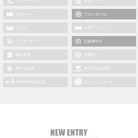
パワーシート
本革シート
３列シート
アルミホイル
エアロ
社外マフラー
ワンオーナー
記録簿付き
福祉車両
禁煙車
寒冷地仕様
横滑り防止装置
衝突被害軽減装置
プッシュスタート