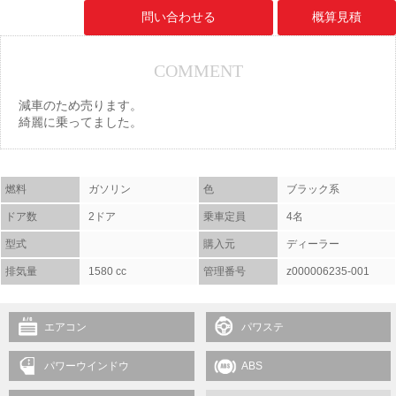
問い合わせる
概算見積
COMMENT
減車のため売ります。
綺麗に乗ってました。
燃料
ガソリン
色
ブラック系
ドア数
2ドア
乗車定員
4名
型式
購入元
ディーラー
排気量
1580 cc
管理番号
z000006235-001
エアコン
パワステ
パワーウインドウ
ABS