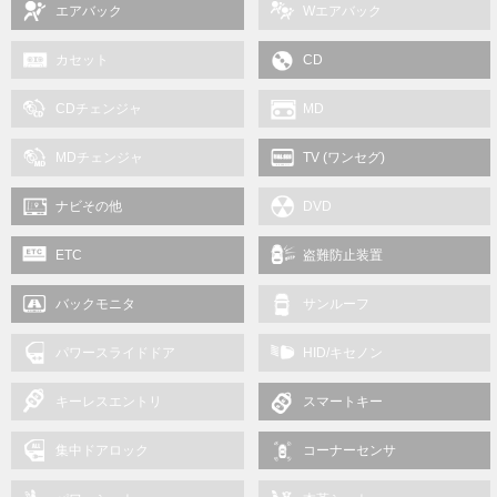
エアバック
Wエアバック
カセット
CD
CDチェンジャ
MD
MDチェンジャ
TV (ワンセグ)
ナビその他
DVD
ポータブル
ETC
盗難防止装置
バックモニタ
サンルーフ
パワースライドドア
HID/キセノン
キーレスエントリ
スマートキー
集中ドアロック
コーナーセンサ