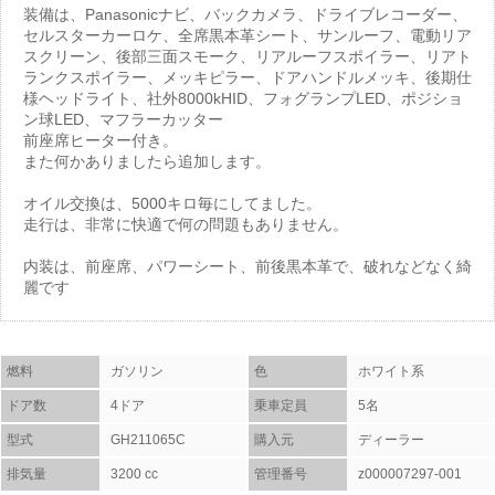
装備は、Panasonicナビ、バックカメラ、ドライブレコーダー、
セルスターカーロケ、全席黒本革シート、サンルーフ、電動リア
スクリーン、後部三面スモーク、リアルーフスポイラー、リアト
ランクスポイラー、メッキピラー、ドアハンドルメッキ、後期仕
様ヘッドライト、社外8000kHID、フォグランプLED、ポジショ
ン球LED、マフラーカッター
前座席ヒーター付き。
また何かありましたら追加します。
オイル交換は、5000キロ毎にしてました。
走行は、非常に快適で何の問題もありません。
内装は、前座席、パワーシート、前後黒本革で、破れなどなく綺
麗です
燃料
ガソリン
色
ホワイト系
ドア数
4ドア
乗車定員
5名
型式
GH211065C
購入元
ディーラー
排気量
3200 cc
管理番号
z000007297-001