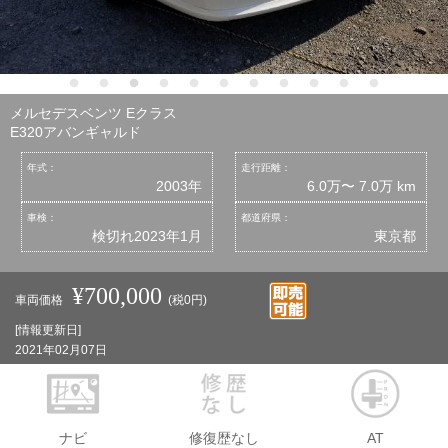
メルセデスベンツ Eクラス
E320アバンギャルド
年式：
走行距離：
2003年
6.0万〜 7.0万 km
車検：
都道府県：
検切れ2023年1月
東京都
¥700,000
車両価格
(税0円)
[情報更新日]
2021年02月07日
ナビ
修復歴なし
AT