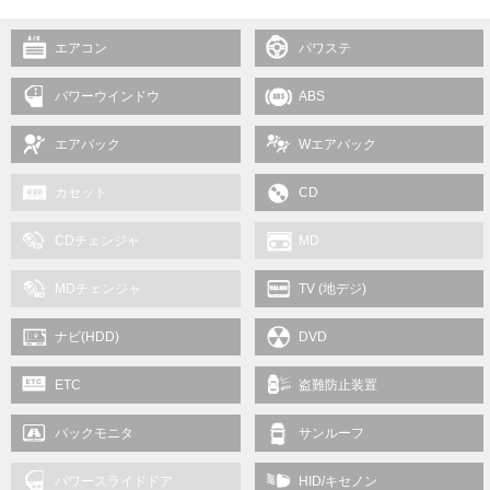
エアコン
パワステ
パワーウインドウ
ABS
エアバック
Wエアバック
カセット
CD
CDチェンジャ
MD
MDチェンジャ
TV (地デジ)
ナビ(HDD)
DVD
ETC
盗難防止装置
バックモニタ
サンルーフ
パワースライドドア
HID/キセノン