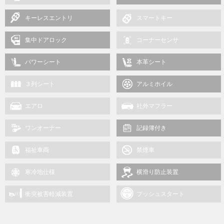
キーレスエントリ
スマートキー
集中ドアロック
コーナーセンサ
パワーシート
本革シート
３列シート
アルミホイル
エアロ
社外マフラー
ワンオーナー
記録簿付き
福祉車両
禁煙車
寒冷地仕様
横滑り防止装置
衝突被害軽減装置
プッシュスタート