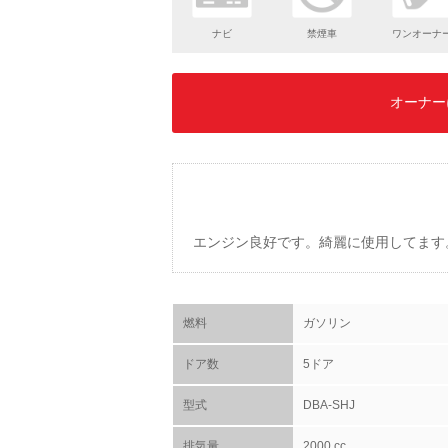
ナビ
禁煙車
ワンオーナ
オーナー
エンジン良好です。綺麗に使用してます
燃料
ガソリン
ドア数
5ドア
型式
DBA-SHJ
排気量
2000 cc