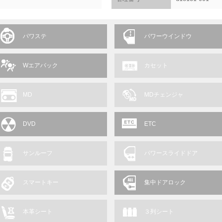
パワステ
パワーウインドウ
Wエアバック
カセット
MD
MDチェンジャ
DVD
ETC
サンルーフ
パワースライドドア
スマートキー
集中ドアロック
本革シート
３列シート