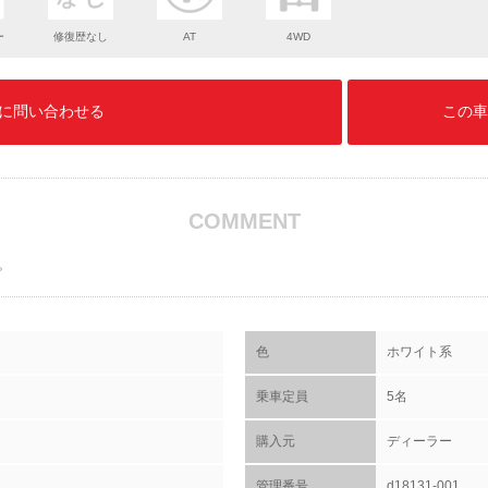
ー
修復歴なし
AT
4WD
に問い合わせる
この車
COMMENT
。
色
ホワイト系
乗車定員
5名
購入元
ディーラー
管理番号
d18131-001