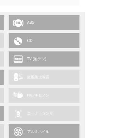
ABS
CD
TV (地デジ)
盗難防止装置
HID/キセノン
コーナーセンサ
アルミホイル