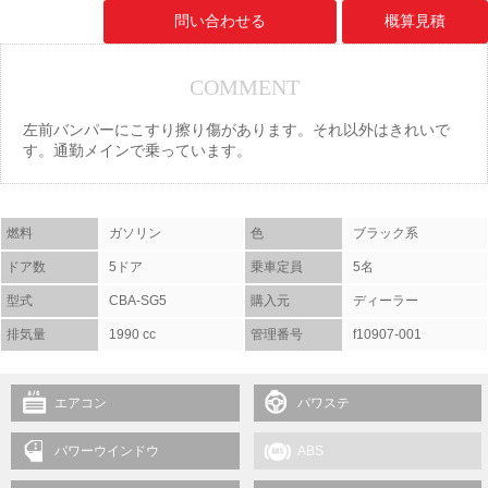
問い合わせる
概算見積
COMMENT
左前バンパーにこすり擦り傷があります。それ以外はきれいで
す。通勤メインで乗っています。
燃料
ガソリン
色
ブラック系
ドア数
5ドア
乗車定員
5名
型式
CBA-SG5
購入元
ディーラー
排気量
1990 cc
管理番号
f10907-001
エアコン
パワステ
パワーウインドウ
ABS