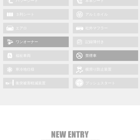
パワーシート
本革シート
３列シート
アルミホイル
エアロ
社外マフラー
ワンオーナー
記録簿付き
福祉車両
禁煙車
寒冷地仕様
横滑り防止装置
衝突被害軽減装置
プッシュスタート