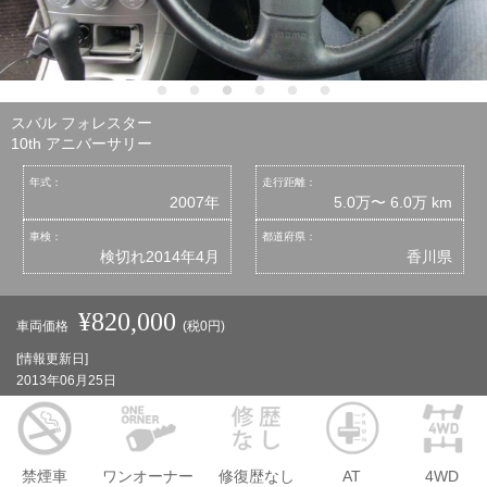
スバル フォレスター
10th アニバーサリー
年式：
走行距離：
2007年
5.0万〜 6.0万 km
車検：
都道府県：
検切れ2014年4月
香川県
¥820,000
車両価格
(税0円)
[情報更新日]
2013年06月25日
禁煙車
ワンオーナー
修復歴なし
AT
4WD