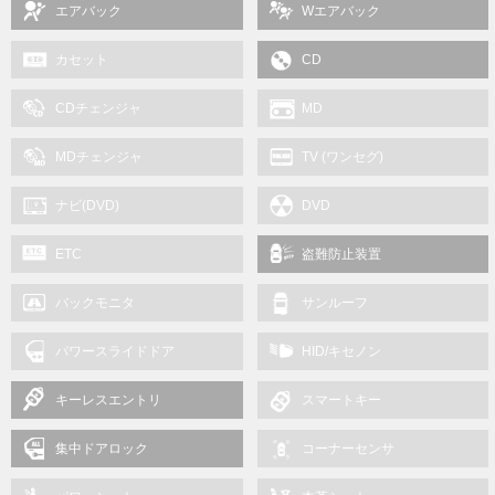
エアバック
Wエアバック
カセット
CD
CDチェンジャ
MD
MDチェンジャ
TV (ワンセグ)
ナビ(DVD)
DVD
ETC
盗難防止装置
バックモニタ
サンルーフ
パワースライドドア
HID/キセノン
キーレスエントリ
スマートキー
集中ドアロック
コーナーセンサ