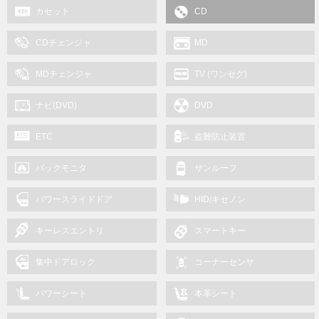
カセット
CD
CDチェンジャ
MD
MDチェンジャ
TV (ワンセグ)
ナビ(DVD)
DVD
ETC
盗難防止装置
バックモニタ
サンルーフ
パワースライドドア
HID/キセノン
キーレスエントリ
スマートキー
集中ドアロック
コーナーセンサ
パワーシート
本革シート