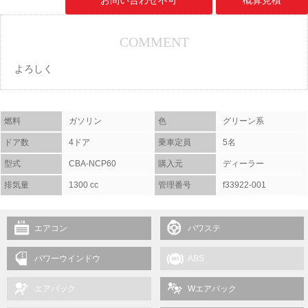
お問い合わせ不可
概算見積
COMMENT
よろしく
燃料
ガソリン
色
グリーン系
ドア数
4ドア
乗車定員
5名
型式
CBA-NCP60
購入元
ディーラー
排気量
1300 cc
管理番号
f33922-001
エアコン
パワステ
パワーウインドウ
ABS
エアバック
Wエアバック