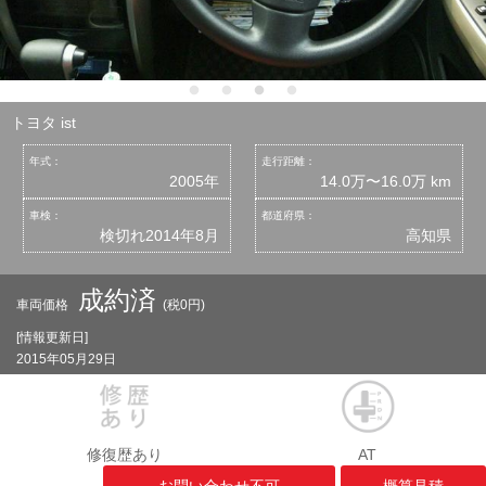
トヨタ ist
年式：
走行距離：
2005年
14.0万〜16.0万 km
車検：
都道府県：
検切れ2014年8月
高知県
成約済
車両価格
(税0円)
[情報更新日]
2015年05月29日
修復歴あり
AT