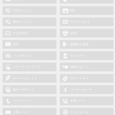
CDチェンジャ
MD
MDチェンジャ
TV (ワンセグ)
ナビ(DVD)
DVD
ETC
盗難防止装置
バックモニタ
サンルーフ
パワースライドドア
HID/キセノン
キーレスエントリ
スマートキー
集中ドアロック
コーナーセンサ
パワーシート
本革シート
３列シート
アルミホイル