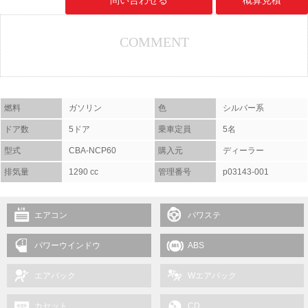
問い合わせる
概算見積
COMMENT
燃料
ガソリン
色
シルバー系
ドア数
5ドア
乗車定員
5名
型式
CBA-NCP60
購入元
ディーラー
排気量
1290 cc
管理番号
p03143-001
エアコン
パワステ
パワーウインドウ
ABS
エアバック
Wエアバック
カセット
CD