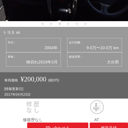
トヨタ ist
年式：
走行距離：
2004年
9.0万〜10.0万 km
車検：
都道府県：
検切れ2019年3月
大分県
¥200,000
車両価格
(税0円)
[情報更新日]
2017年04月23日
修復歴なし
AT