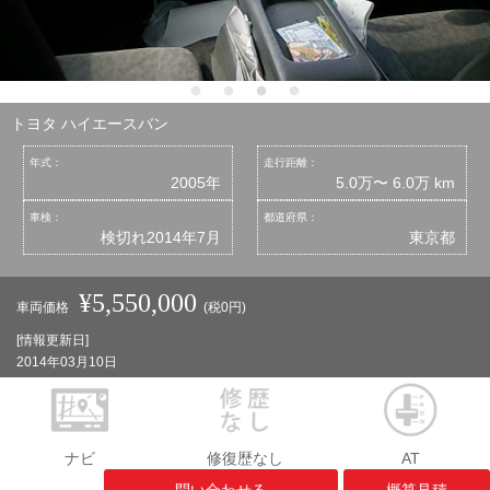
トヨタ ハイエースバン
年式：
走行距離：
2005年
5.0万〜 6.0万 km
車検：
都道府県：
検切れ2014年7月
東京都
¥5,550,000
車両価格
(税0円)
[情報更新日]
2014年03月10日
ナビ
修復歴なし
AT