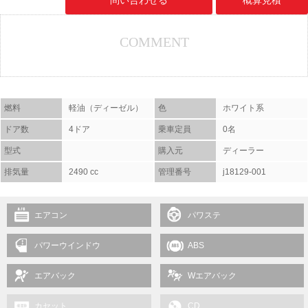
問い合わせる
概算見積
COMMENT
燃料
軽油（ディーゼル）
色
ホワイト系
ドア数
4ドア
乗車定員
0名
型式
購入元
ディーラー
排気量
2490 cc
管理番号
j18129-001
エアコン
パワステ
パワーウインドウ
ABS
エアバック
Wエアバック
カセット
CD