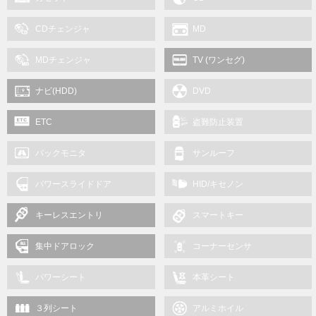
CDチェンジャ
MD
MDチェンジャ
TV (ワンセグ)
ナビ(HDD)
DVD
ETC
盗難防止装置
バックモニタ
サンルーフ
パワースライドドア
HID/キセノン
キーレスエントリ
スマートキー
集中ドアロック
コーナーセンサ
パワーシート
本革シート
３列シート
アルミホイル