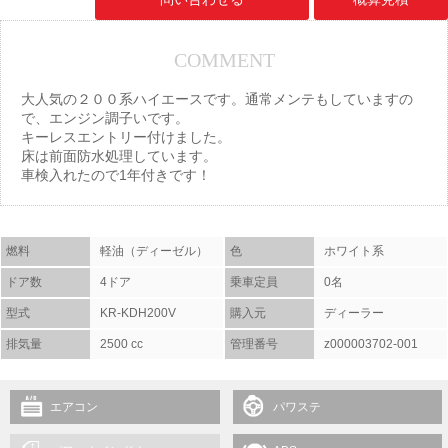
COMMENT
大人気の２００系ハイエースです。通常メンテもしていますの
で、エンジン調子いです。
キーレスエントリー付けました。
床は前面防水処理しています。
車検入れたので1年付きです！
燃料
軽油（ディーゼル）
色
ホワイト系
ドア数
4ドア
乗車定員
0名
型式
KR-KDH200V
購入元
ディーラー
排気量
2500 cc
管理番号
z000003702-001
エアコン
パワステ