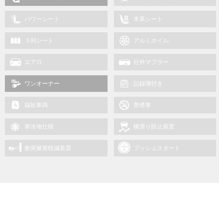
パワーシート
本革シート
３列シート
アルミホイル
エアロ
社外マフラー
ワンオーナー
記録簿付き
福祉車両
禁煙車
寒冷地仕様
横滑り防止装置
衝突被害軽減装置
プッシュスタート