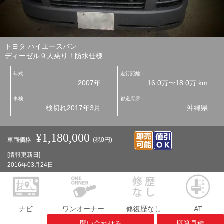
トヨタ ハイエースバン
ディーゼル９人乗り！防水仕様
年式：
走行距離：
2007年
16.0万〜18.0万 km
車検：
都道府県：
検切れ2017年3月
沖縄県
¥1,180,000
車両価格
(税0円)
[情報更新日]
2016年03月24日
ナビ
ワンオーナー
修復歴なし
AT
問い合わせる
概算見積