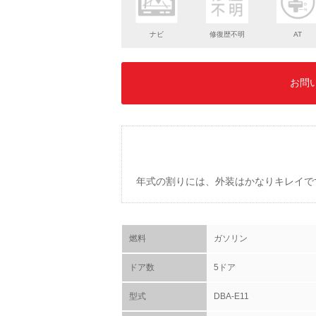
ナビ
修復歴不明
AT
お問
年式の割りには、外装はかなりキレイで
燃料
ガソリン
ドア数
5ドア
型式
DBA-E11