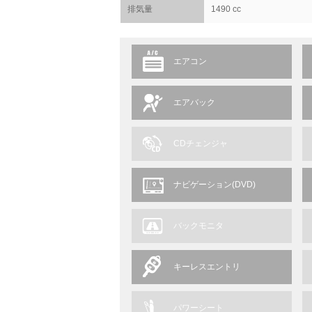
排気量
1490 cc
エアコン
エアバック
CDチェンジャ
ナビゲーション(DVD)
バックモニタ
キーレスエントリ
パワーシート