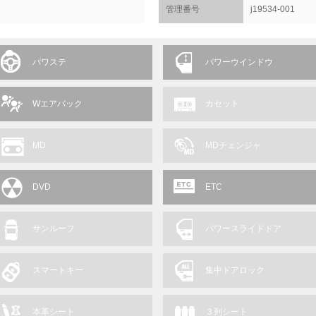
管理番号
j19534-001
パワステ
パワーウインドウ
Wエアバック
カセット
MD
MDチェンジャ
DVD
ETC
サンルーフ
パワースライドドア
スマートキー
集中ドアロック
本革シート
３列シート