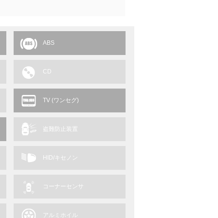
ABS
CD
TV (ワンセグ)
盗難防止装置
HID/キセノン
コーナーセンサ
アルミホイル