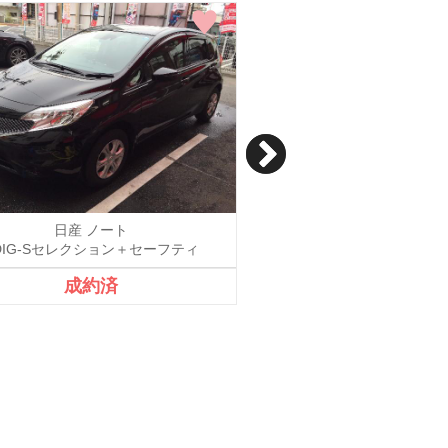
日産 ノート
日産 ノート
 DIG-Sセレクション＋セーフティ
X DIG-S
成約済
900,000円