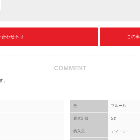
い合わせ不可
この車
COMMENT
す。
色
ブルー系
乗車定員
5名
購入元
ディーラー