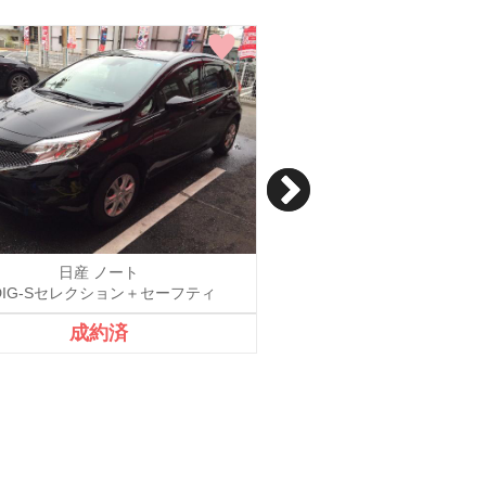
日産 ノート
日産 ノート
 DIG-Sセレクション＋セーフティ
X DIG-S
成約済
900,000円