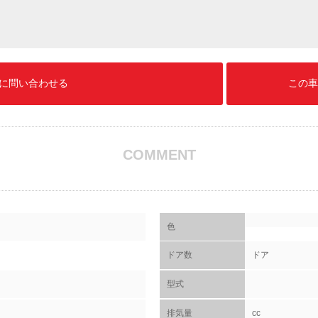
に問い合わせる
この車
COMMENT
色
ドア数
ドア
型式
排気量
cc