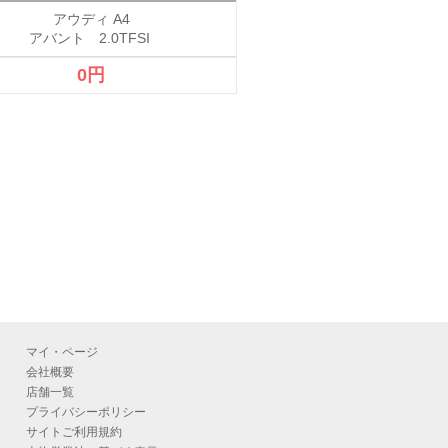
アウディ A4
アウディ Q3
アバント 2.0TFSI
1.4 TFSIスポ
0円
3,280,000
マイ・ページ
会社概要
店舗一覧
プライバシーポリシー
サイトご利用規約