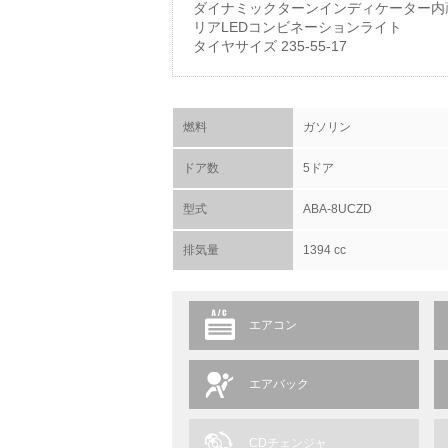
ダイナミックターンインディケーター内
リアLEDコンビネーションライト
タイヤサイズ 235-55-17
燃料
ガソリン
ドア数
5ドア
型式
ABA-8UCZD
排気量
1394 cc
エアコン
エアバック
CDチェンジャ