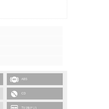
ABS
CD
TV (地デジ)