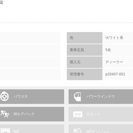
蔵
色
ホワイト系
乗車定員
5名
購入元
ディーラー
管理番号
p20407-001
パワステ
パワーウインドウ
Wエアバック
カセット
MD
MDチェンジャ