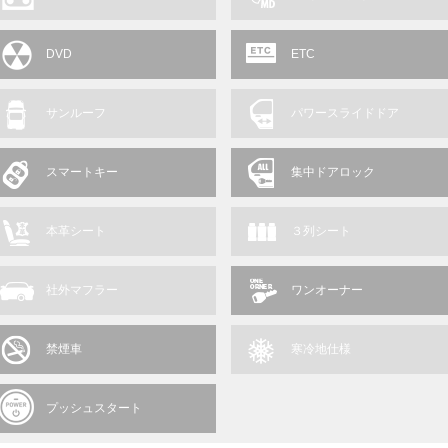
DVD
ETC
サンルーフ
パワースライドドア
スマートキー
集中ドアロック
本革シート
３列シート
社外マフラー
ワンオーナー
禁煙車
寒冷地仕様
プッシュスタート