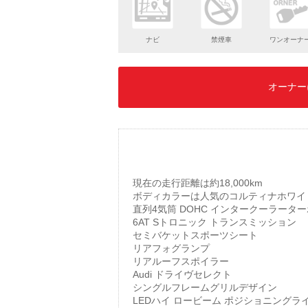
ナビ
禁煙車
ワンオーナ
オーナー
現在の走行距離は約18,000km
ボディカラーは人気のコルティナホワイ
直列4気筒 DOHC インタークーラータ
6AT Sトロニック トランスミッション
セミバケットスポーツシート
リアフォグランプ
リアルーフスポイラー
Audi ドライヴセレクト
シングルフレームグリルデザイン
LEDハイ ロービーム ポジショニングラ