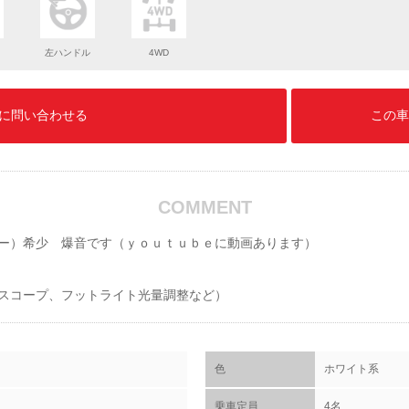
左ハンドル
4WD
に問い合わせる
この車
COMMENT
ー）希少 爆音です（ｙｏｕｔｕｂｅに動画あります）
スコープ、フットライト光量調整など）
色
ホワイト系
乗車定員
4名