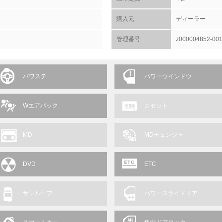
購入元
ディーラー
管理番号
z000004852-00
パワステ
パワーウインドウ
Wエアバック
カセット
MD
MDチェンジャ
DVD
ETC
サンルーフ
パワースライドドア