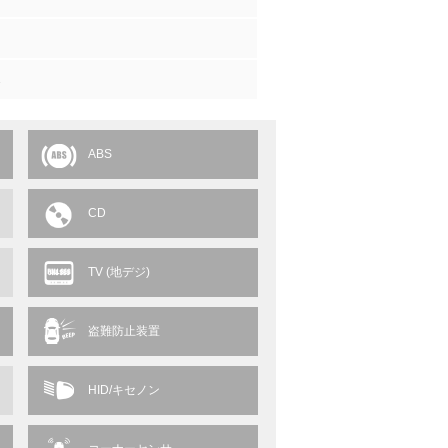
1
ABS
CD
TV (地デジ)
盗難防止装置
HID/キセノン