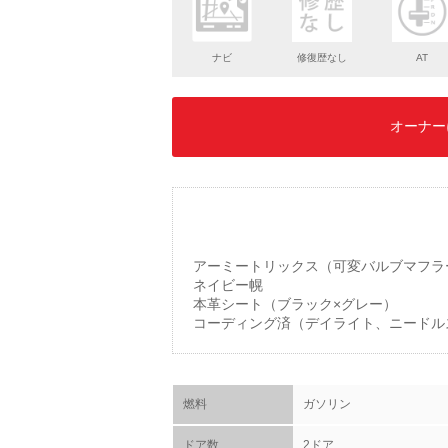
ナビ
修復歴なし
AT
オーナー
アーミートリックス（可変バルブマフラ
ネイビー幌
本革シート（ブラック×グレー）
コーディング済（デイライト、ニードル
燃料
ガソリン
ドア数
2ドア