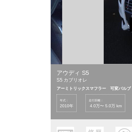
アウディ S5
S5 カブリオレ
アーミトリックスマフラー 可変バルブ
年式：
走行距離：
2010年
4.0万〜 5.0万 km