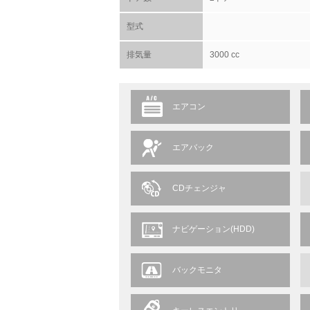
型式
排気量
3000 cc
エアコン
エアバック
CDチェンジャ
ナビゲーション(HDD)
バックモニタ