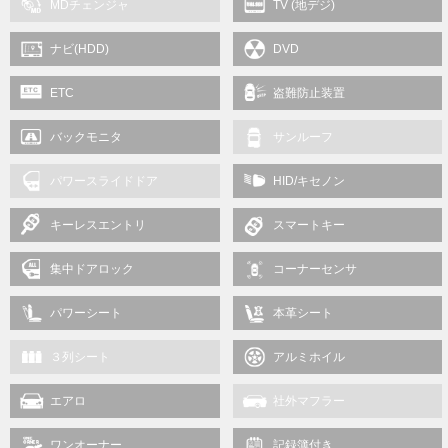
MDチェンジャ
TV (地デジ)
ナビ(HDD)
DVD
ETC
盗難防止装置
バックモニタ
サンルーフ
パワースライドドア
HID/キセノン
キーレスエントリ
スマートキー
集中ドアロック
コーナーセンサ
パワーシート
本革シート
３列シート
アルミホイル
エアロ
社外マフラー
ワンオーナー
記録簿付き