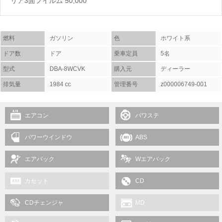
リア3面フイルム 50,000
燃料
ガソリン
色
ホワイト系
ドア数
ドア
乗車定員
5名
型式
DBA-8WCVK
購入元
ディーラー
排気量
1984 cc
管理番号
z000006749-001
エアコン
パワステ
パワーウインドウ
ABS
エアバック
Wエアバック
カセット
CD
CDチェンジャ
MD