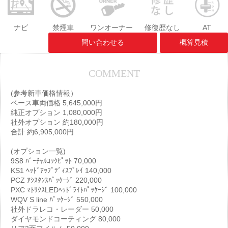
ナビ
禁煙車
ワンオーナー
修復歴なし
AT
問い合わせる
概算見積
COMMENT
(参考新車価格情報）
ベース車両価格 5,645,000円
純正オプション 1,080,000円
社外オプション 約180,000円
合計 約6,905,000円
(オプション一覧)
9S8 ﾊﾞｰﾁｬﾙｺｯｸﾋﾟｯﾄ 70,000
KS1 ﾍｯﾄﾞｱｯﾌﾟﾃﾞｨｽﾌﾟﾚｲ 140,000
PCZ ｱｼｽﾀﾝｽﾊﾟｯｹｰｼﾞ 220,000
PXC ﾏﾄﾘｸｽLEDﾍｯﾄﾞﾗｲﾄﾊﾟｯｹｰｼﾞ 100,000
WQV S line ﾊﾟｯｹｰｼﾞ 550,000
社外ドラレコ・レーダー 50,000
ダイヤモンドコーティング 80,000